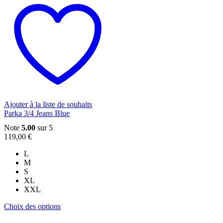
a
plusieurs
variations.
Les
options
peuvent
être
choisies
sur
la
page
du
Ajouter à la liste de souhaits
produit
Parka 3/4 Jeans Blue
Note
5.00
sur 5
119,00
€
L
M
S
XL
XXL
Ce
Choix des options
produit