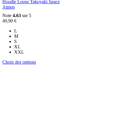
produit
Hoodie Loose Takoyaki Space
Atmos
Note
4.63
sur 5
49,90
€
L
M
S
XL
XXL
Ce
Choix des options
produit
a
plusieurs
variations.
Les
options
peuvent
être
choisies
sur
la
page
du