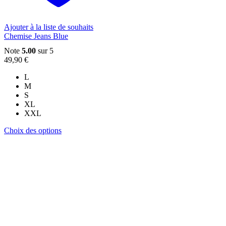
la
page
du
Ajouter à la liste de souhaits
produit
Chemise Jeans Blue
Note
5.00
sur 5
49,90
€
L
M
S
XL
XXL
Ce
Choix des options
produit
a
plusieurs
variations.
Les
options
peuvent
être
choisies
sur