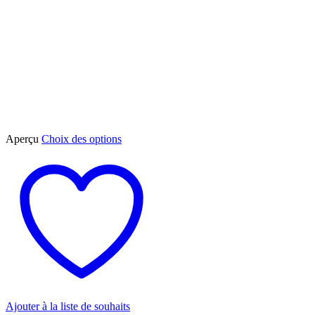
Ce
Aperçu
Choix des options
produit
a
plusieurs
variations.
Les
options
peuvent
être
choisies
sur
la
page
du
Ajouter à la liste de souhaits