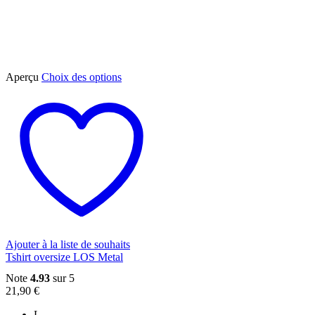
Ce
Aperçu
Choix des options
produit
a
plusieurs
variations.
Les
options
peuvent
être
choisies
sur
la
page
du
Ajouter à la liste de souhaits
produit
Tshirt oversize LOS Metal
Note
4.93
sur 5
21,90
€
L