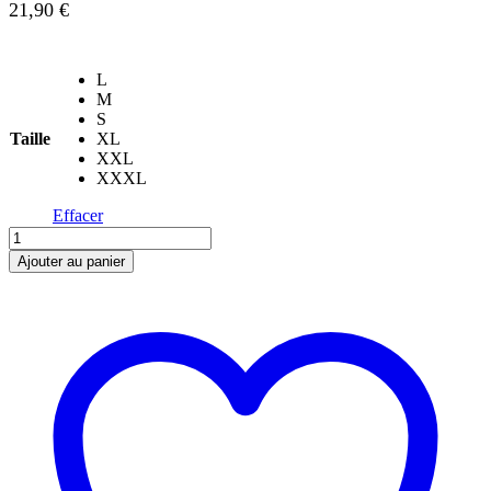
21,90
€
L
M
S
Taille
XL
XXL
XXXL
Effacer
quantité
de
Ajouter au panier
Tshirt
oversize
LOS1
Blanc