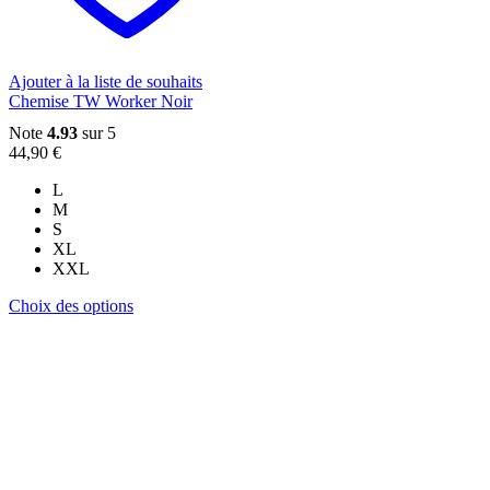
sur
la
page
du
Ajouter à la liste de souhaits
produit
Chemise TW Worker Noir
Note
4.93
sur 5
44,90
€
L
M
S
XL
XXL
Ce
Choix des options
produit
a
plusieurs
variations.
Les
options
peuvent
être
choisies