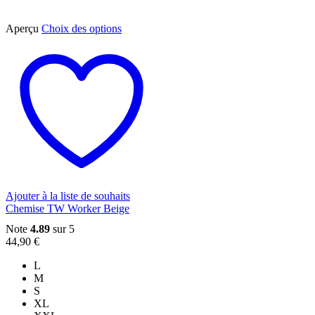
Ce
Aperçu
Choix des options
produit
a
plusieurs
variations.
Les
options
peuvent
être
choisies
sur
la
page
du
Ajouter à la liste de souhaits
produit
Chemise TW Worker Beige
Note
4.89
sur 5
44,90
€
L
M
S
XL