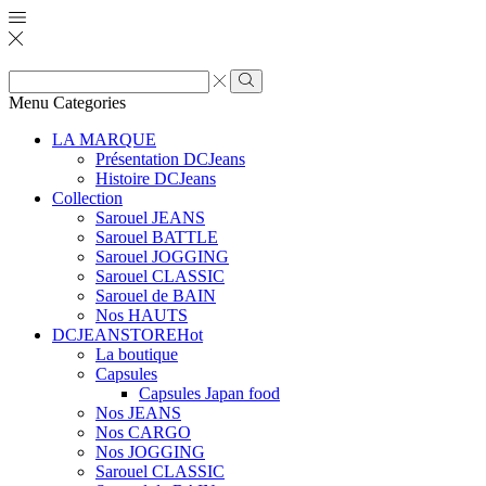
Zone
de
Rechercher
Menu
Categories
saisie
de
LA MARQUE
recherche
Présentation DCJeans
Histoire DCJeans
Collection
Sarouel JEANS
Sarouel BATTLE
Sarouel JOGGING
Sarouel CLASSIC
Sarouel de BAIN
Nos HAUTS
DCJEANSTORE
Hot
La boutique
Capsules
Capsules Japan food
Nos JEANS
Nos CARGO
Nos JOGGING
Sarouel CLASSIC