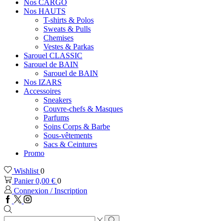
Nos CARGO
Nos HAUTS
T-shirts & Polos
Sweats & Pulls
Chemises
Vestes & Parkas
Sarouel CLASSIC
Sarouel de BAIN
Sarouel de BAIN
Nos IZARS
Accessoires
Sneakers
Couvre-chefs & Masques
Parfums
Soins Corps & Barbe
Sous-vêtements
Sacs & Ceintures
Promo
Wishlist
0
Panier
0,00
€
0
Connexion / Inscription
Facebook
Twitter
Instagram
Zone