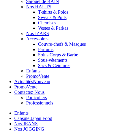
Sarouel de BAIN
Nos HAUTS
T-shirts & Polos
Sweats & Pulls
Chemises
Vestes & Parkas
Nos IZARS
Accessoires
Couvre-chefs & Masques
Parfums
Soins Corps & Barbe
Sous-vêtements
Sacs & Ceintures
Enfants
Promo
Vente
Actualités
Nouveau
Promo
Vente
Contactez-Nous
Particuliers
Professionnels
Enfants
Capsule Japan Food
Nos JEANS
Nos JOGGING