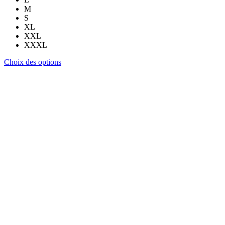
M
S
XL
XXL
XXXL
Ce
Choix des options
produit
a
plusieurs
variations.
Les
options
peuvent
être
choisies
sur
la
page
du
produit