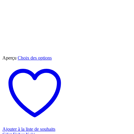
Ce
Aperçu
Choix des options
produit
a
plusieurs
variations.
Les
options
peuvent
être
choisies
sur
la
page
du
Ajouter à la liste de souhaits
produit