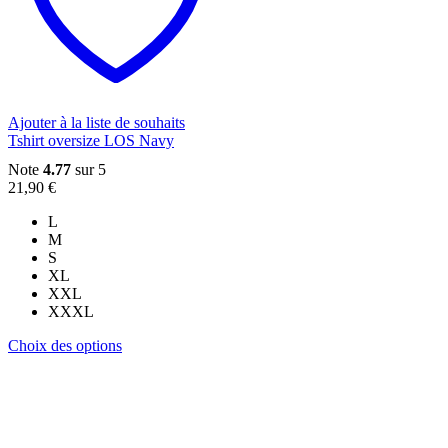
peuvent
être
choisies
sur
la
page
du
Ajouter à la liste de souhaits
produit
Tshirt oversize LOS Navy
Note
4.77
sur 5
21,90
€
L
M
S
XL
XXL
XXXL
Ce
Choix des options
produit
a
plusieurs
variations.
Les