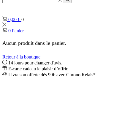
de
Rechercher
saisie
de
0,00
€
0
recherche
0
Panier
Aucun produit dans le panier.
Retour à la boutique
14 jours pour changer d'avis.
E-carte cadeau le plaisir d’offrir.
Livraison offerte dès 99€ avec Chrono Relais*