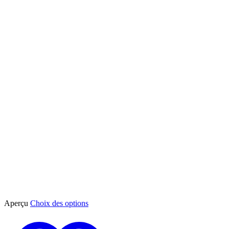
Ce
Aperçu
Choix des options
produit
a