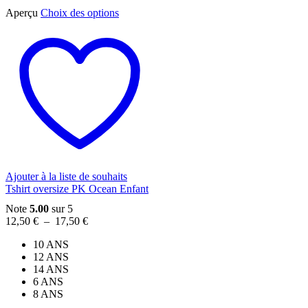
Ce
Aperçu
Choix des options
produit
a
plusieurs
variations.
Les
options
peuvent
être
choisies
sur
la
page
du
Ajouter à la liste de souhaits
produit
Tshirt oversize PK Ocean Enfant
Note
5.00
sur 5
Plage
12,50
€
–
17,50
€
de
10 ANS
prix :
12 ANS
12,50 €
14 ANS
à
6 ANS
17,50 €
8 ANS