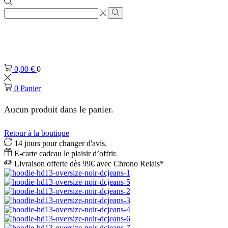
Zone
de
Rechercher
saisie
de
recherche
0,00
€
0
0
Panier
Aucun produit dans le panier.
Retour à la boutique
14 jours pour changer d'avis.
E-carte cadeau le plaisir d’offrir.
Livraison offerte dès 99€ avec Chrono Relais*