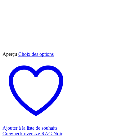
Ce
Aperçu
Choix des options
produit
a
plusieurs
variations.
Les
options
peuvent
être
choisies
sur
la
page
du
Ajouter à la liste de souhaits
produit
Crewneck oversize RAG Noir