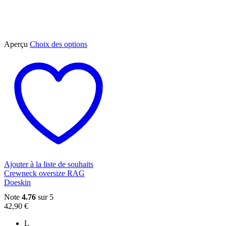
Ce
Aperçu
Choix des options
produit
a
plusieurs
variations.
Les
options
peuvent
être
choisies
sur
la
page
du
Ajouter à la liste de souhaits
produit
Crewneck oversize RAG
Doeskin
Note
4.76
sur 5
42,90
€
L