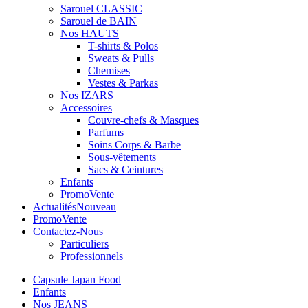
Sarouel CLASSIC
Sarouel de BAIN
Nos HAUTS
T-shirts & Polos
Sweats & Pulls
Chemises
Vestes & Parkas
Nos IZARS
Accessoires
Couvre-chefs & Masques
Parfums
Soins Corps & Barbe
Sous-vêtements
Sacs & Ceintures
Enfants
Promo
Vente
Actualités
Nouveau
Promo
Vente
Contactez-Nous
Particuliers
Professionnels
Capsule Japan Food
Enfants
Nos JEANS