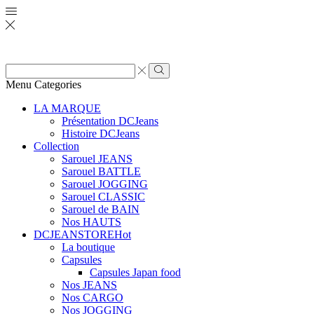
Zone
de
Rechercher
Menu
Categories
saisie
de
LA MARQUE
recherche
Présentation DCJeans
Histoire DCJeans
Collection
Sarouel JEANS
Sarouel BATTLE
Sarouel JOGGING
Sarouel CLASSIC
Sarouel de BAIN
Nos HAUTS
DCJEANSTORE
Hot
La boutique
Capsules
Capsules Japan food
Nos JEANS
Nos CARGO
Nos JOGGING