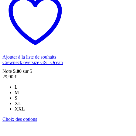
plusieurs
variations.
Les
options
peuvent
être
choisies
sur
la
page
du
Ajouter à la liste de souhaits
produit
Crewneck oversize GS1 Ocean
Note
5.00
sur 5
29,90
€
L
M
S
XL
XXL
Ce
Choix des options
produit
a
plusieurs