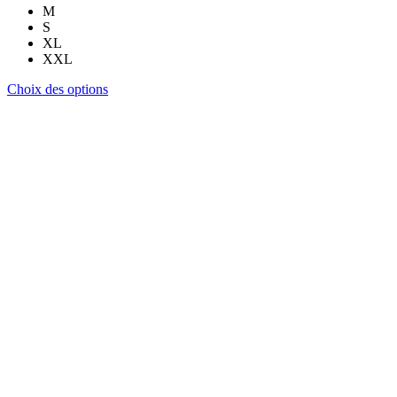
M
S
XL
XXL
Ce
Choix des options
produit
a
plusieurs
variations.
Les
options
peuvent
être
choisies
sur
la
page
du
produit