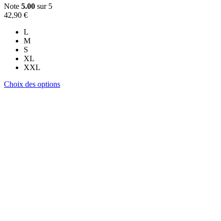
Note
5.00
sur 5
42,90
€
L
M
S
XL
XXL
Ce
Choix des options
produit
a
plusieurs
variations.
Les
options
peuvent
être
choisies
sur
la
page
du
produit