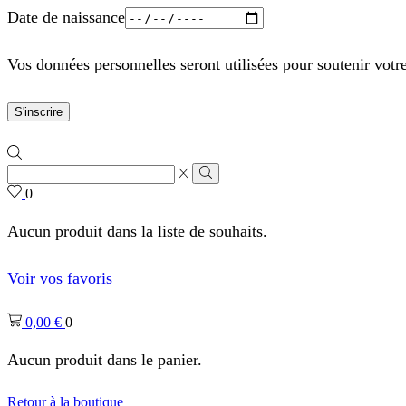
Date de naissance
Vos données personnelles seront utilisées pour soutenir votr
S'inscrire
Zone
de
Rechercher
0
saisie
de
Aucun produit dans la liste de souhaits.
recherche
Voir vos favoris
0,00
€
0
Aucun produit dans le panier.
Retour à la boutique