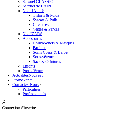
Sarouel CLASSIC
Sarouel de BAIN
Nos HAUTS
T-shirts & Polos
Sweats & Pulls
Chemises
Vestes & Parkas
Nos IZARS
Accessoires
Couvre-chefs & Masques
Parfums
Soins Corps & Barbe
Sous-vêtements
Sacs & Ceintures
Enfants
Promo
Vente
Actualités
Nouveau
Promo
Vente
Contactez-Nous
Particuliers
Professionnels
Connexion
S'inscrire