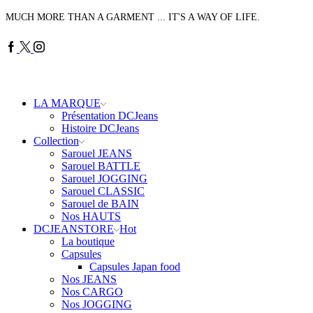
MUCH MORE THAN A GARMENT ... IT'S A WAY OF LIFE.
Facebook
Twitter
Instagram
LA MARQUE
Présentation DCJeans
Histoire DCJeans
Collection
Sarouel JEANS
Sarouel BATTLE
Sarouel JOGGING
Sarouel CLASSIC
Sarouel de BAIN
Nos HAUTS
DCJEANSTORE
Hot
La boutique
Capsules
Capsules Japan food
Nos JEANS
Nos CARGO
Nos JOGGING