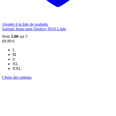
Ajouter à la liste de souhaits
Sarouel Jeans pant Destroy JD10 Light
Note
5.00
sur 5
69,90
€
L
M
S
XL
XXL
Ce
Choix des options
produit
a
plusieurs
variations.
Les
options
peuvent
être