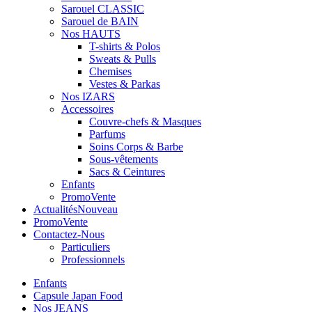
Sarouel CLASSIC
Sarouel de BAIN
Nos HAUTS
T-shirts & Polos
Sweats & Pulls
Chemises
Vestes & Parkas
Nos IZARS
Accessoires
Couvre-chefs & Masques
Parfums
Soins Corps & Barbe
Sous-vêtements
Sacs & Ceintures
Enfants
Promo
Vente
Actualités
Nouveau
Promo
Vente
Contactez-Nous
Particuliers
Professionnels
Enfants
Capsule Japan Food
Nos JEANS