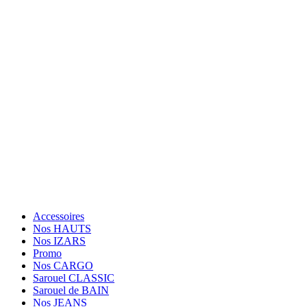
92230 Gennevilliers
OUVERT Lun-Jeu: 10h30-12h30, 14h30-19h30; Dim: 11h-
19h30; Vendredi et Samedi: Fermé.
Tèl: (+33) 01.84.20.87.89
Suivez Nous
Paiement sécurisé
Facebook
Twitter
Instagram
Accessoires
Nos HAUTS
Nos IZARS
Promo
Nos CARGO
Sarouel CLASSIC
Sarouel de BAIN
Nos JEANS