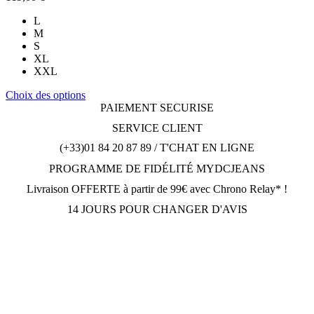
L
M
S
XL
XXL
Ce
Choix des options
produit
PAIEMENT SECURISE
a
SERVICE CLIENT
plusieurs
variations.
(+33)01 84 20 87 89 / T'CHAT EN LIGNE
Les
PROGRAMME DE FIDÉLITÉ MYDCJEANS
options
peuvent
Livraison OFFERTE à partir de 99€ avec Chrono Relay* !
être
choisies
14 JOURS POUR CHANGER D'AVIS
sur
la
page
du
produit
DCJEANSTORE
169 avenue Gabriel Péri