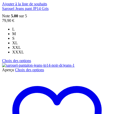
Ajouter à la liste de souhaits
Sarouel Jeans pant JP14 Gris
Note
5.00
sur 5
79,90
€
L
M
S
XL
XXL
XXXL
Ce
Choix des options
produit
a
Ce
Aperçu
Choix des options
plusieurs
produit
variations.
a
Les
plusieurs
options
variations.
peuvent
Les
être
options
choisies
peuvent
sur
être
la
choisies