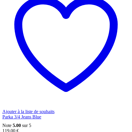
Les
options
peuvent
être
choisies
sur
la
page
du
produit
Ajouter à la liste de souhaits
Parka 3/4 Jeans Blue
Note
5.00
sur 5
119,00
€