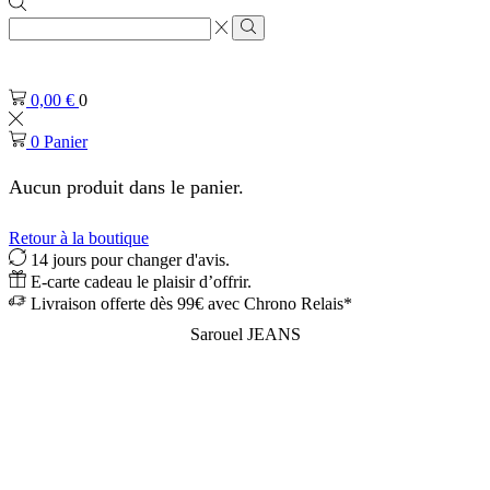
Zone
de
Rechercher
saisie
de
0,00
€
0
recherche
0
Panier
Aucun produit dans le panier.
Retour à la boutique
14 jours pour changer d'avis.
E-carte cadeau le plaisir d’offrir.
Livraison offerte dès 99€ avec Chrono Relais*
Sarouel JEANS