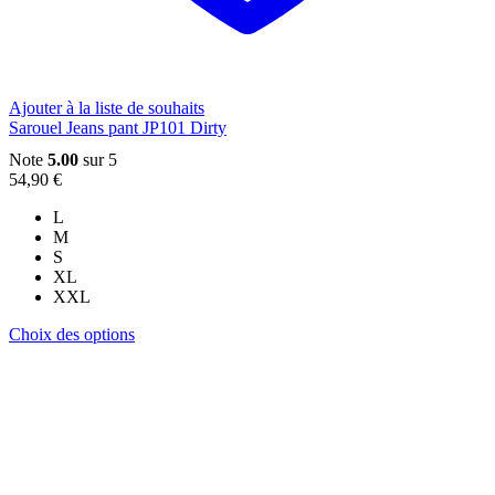
Ajouter à la liste de souhaits
Sarouel Jeans pant JP101 Dirty
Note
5.00
sur 5
54,90
€
L
M
S
XL
XXL
Ce
Choix des options
produit
a
plusieurs
variations.
Les
options
peuvent
être