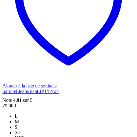
page
sur
du
la
produit
page
du
produit
Ajouter à la liste de souhaits
Sarouel Jeans pant JP14 Noir
Note
4.91
sur 5
79,90
€
L
M
S
XL