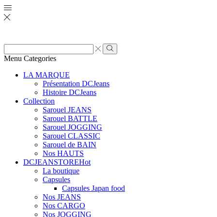
Zone
de
Rechercher
Menu
Categories
saisie
de
LA MARQUE
recherche
Présentation DCJeans
Histoire DCJeans
Collection
Sarouel JEANS
Sarouel BATTLE
Sarouel JOGGING
Sarouel CLASSIC
Sarouel de BAIN
Nos HAUTS
DCJEANSTORE
Hot
La boutique
Capsules
Capsules Japan food
Nos JEANS
Nos CARGO
Nos JOGGING