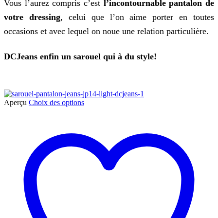
Vous l’aurez compris c’est
l’incontournable pantalon de
votre dressing
, celui que l’on aime porter en toutes
occasions et avec lequel on noue une relation particulière.
DCJeans enfin un sarouel qui à du style!
Ce
Aperçu
Choix des options
produit
a
plusieurs
variations.
Les
options
peuvent
être
choisies
sur
la
page
du