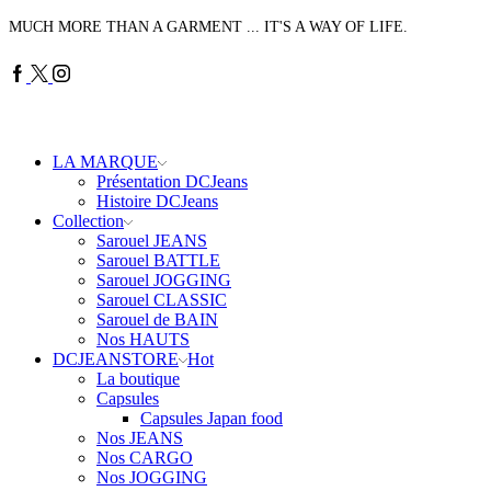
MUCH MORE THAN A GARMENT ... IT'S A WAY OF LIFE.
Facebook
Twitter
Instagram
LA MARQUE
Présentation DCJeans
Histoire DCJeans
Collection
Sarouel JEANS
Sarouel BATTLE
Sarouel JOGGING
Sarouel CLASSIC
Sarouel de BAIN
Nos HAUTS
DCJEANSTORE
Hot
La boutique
Capsules
Capsules Japan food
Nos JEANS
Nos CARGO
Nos JOGGING