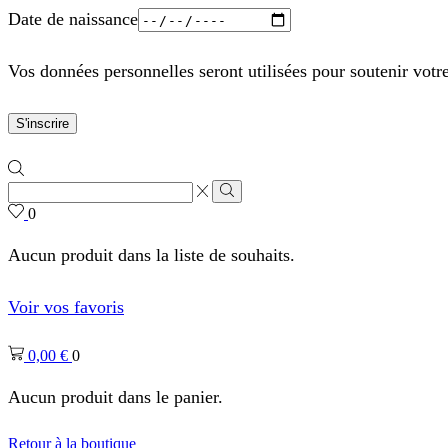
Date de naissance
Vos données personnelles seront utilisées pour soutenir votr
S'inscrire
Zone
de
Rechercher
0
saisie
de
Aucun produit dans la liste de souhaits.
recherche
Voir vos favoris
0,00
€
0
Aucun produit dans le panier.
Retour à la boutique