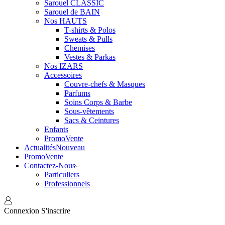
Sarouel CLASSIC
Sarouel de BAIN
Nos HAUTS
T-shirts & Polos
Sweats & Pulls
Chemises
Vestes & Parkas
Nos IZARS
Accessoires
Couvre-chefs & Masques
Parfums
Soins Corps & Barbe
Sous-vêtements
Sacs & Ceintures
Enfants
Promo
Vente
Actualités
Nouveau
Promo
Vente
Contactez-Nous
Particuliers
Professionnels
Connexion
S'inscrire