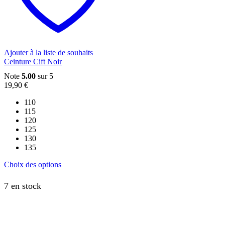
être
choisies
sur
la
page
du
Ajouter à la liste de souhaits
produit
Ceinture Cift Noir
Note
5.00
sur 5
19,90
€
110
115
120
125
130
135
Ce
Choix des options
produit
a
7 en stock
plusieurs
variations.
Les
options