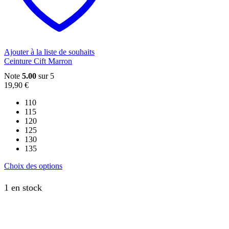
être
choisies
sur
la
page
du
Ajouter à la liste de souhaits
produit
Ceinture Cift Marron
Note
5.00
sur 5
19,90
€
110
115
120
125
130
135
Ce
Choix des options
produit
a
1 en stock
plusieurs
variations.
Les
options