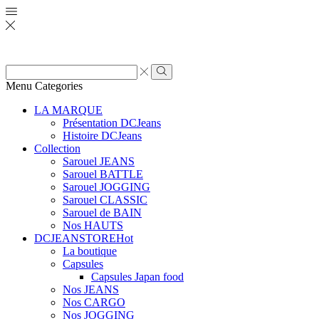
Zone
de
Rechercher
Menu
Categories
saisie
de
LA MARQUE
recherche
Présentation DCJeans
Histoire DCJeans
Collection
Sarouel JEANS
Sarouel BATTLE
Sarouel JOGGING
Sarouel CLASSIC
Sarouel de BAIN
Nos HAUTS
DCJEANSTORE
Hot
La boutique
Capsules
Capsules Japan food
Nos JEANS
Nos CARGO
Nos JOGGING