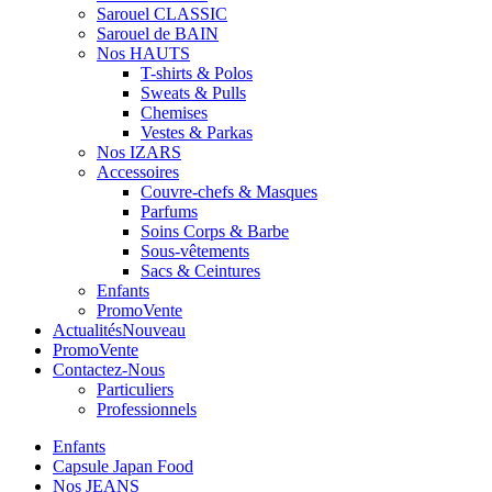
Sarouel CLASSIC
Sarouel de BAIN
Nos HAUTS
T-shirts & Polos
Sweats & Pulls
Chemises
Vestes & Parkas
Nos IZARS
Accessoires
Couvre-chefs & Masques
Parfums
Soins Corps & Barbe
Sous-vêtements
Sacs & Ceintures
Enfants
Promo
Vente
Actualités
Nouveau
Promo
Vente
Contactez-Nous
Particuliers
Professionnels
Enfants
Capsule Japan Food
Nos JEANS