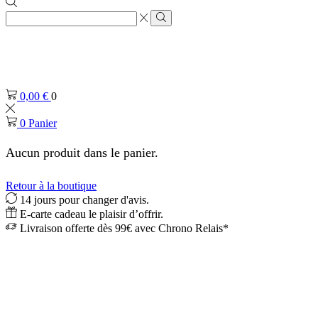
Zone
de
Rechercher
saisie
de
recherche
0,00
€
0
0
Panier
Aucun produit dans le panier.
Retour à la boutique
14 jours pour changer d'avis.
E-carte cadeau le plaisir d’offrir.
Livraison offerte dès 99€ avec Chrono Relais*