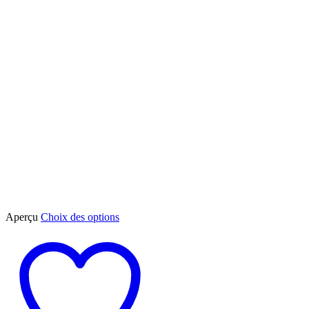
Ce
Aperçu
Choix des options
produit
a
plusieurs
variations.
Les
options
peuvent