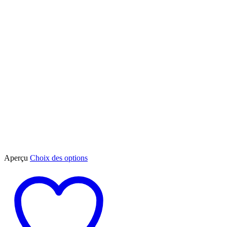
Ce
Aperçu
Choix des options
produit
a
plusieurs
variations.
Les
options
peuvent