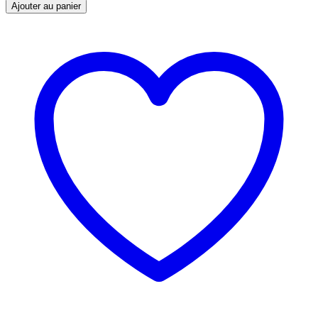
de
Ajouter au panier
Ceinture
Toka
Noir