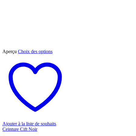
Ce
Aperçu
Choix des options
produit
a
plusieurs
variations.
Les
options
peuvent
être
choisies
sur
la
page
du
Ajouter à la liste de souhaits
produit
Ceinture Cift Noir