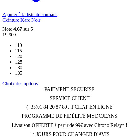
la
page
du
Ajouter à la liste de souhaits
produit
Ceinture Kare Noir
Note
4.67
sur 5
19,90
€
110
115
120
125
130
135
Ce
Choix des options
produit
PAIEMENT SECURISE
a
SERVICE CLIENT
plusieurs
variations.
(+33)01 84 20 87 89 / T'CHAT EN LIGNE
Les
PROGRAMME DE FIDÉLITÉ MYDCJEANS
options
peuvent
Livraison OFFERTE à partir de 99€ avec Chrono Relay* !
être
choisies
14 JOURS POUR CHANGER D'AVIS