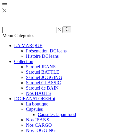
Zone
de
Rechercher
Menu
Categories
saisie
de
LA MARQUE
recherche
Présentation DCJeans
Histoire DCJeans
Collection
Sarouel JEANS
Sarouel BATTLE
Sarouel JOGGING
Sarouel CLASSIC
Sarouel de BAIN
Nos HAUTS
DCJEANSTORE
Hot
La boutique
Capsules
Capsules Japan food
Nos JEANS
Nos CARGO
Nos JOGGING