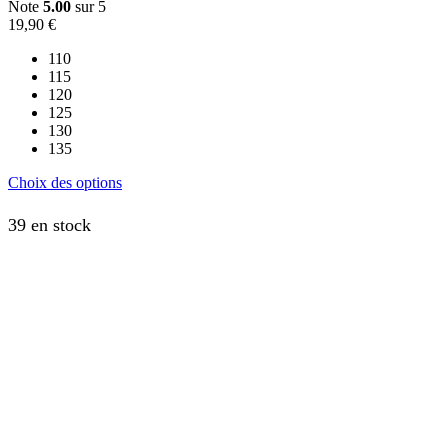
Note
5.00
sur 5
19,90
€
110
115
120
125
130
135
Ce
Choix des options
produit
a
39 en stock
plusieurs
variations.
Les
options
peuvent
être
choisies
sur
la
page
du
produit