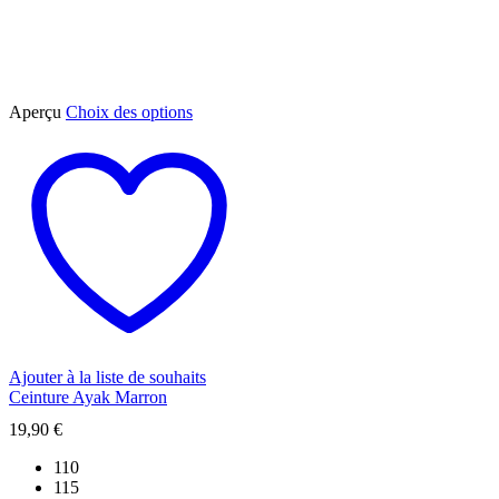
Ce
Aperçu
Choix des options
produit
a
plusieurs
variations.
Les
options
peuvent
être
choisies
sur
la
page
du
Ajouter à la liste de souhaits
produit
Ceinture Ayak Marron
19,90
€
110
115