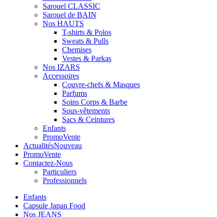
Sarouel CLASSIC
Sarouel de BAIN
Nos HAUTS
T-shirts & Polos
Sweats & Pulls
Chemises
Vestes & Parkas
Nos IZARS
Accessoires
Couvre-chefs & Masques
Parfums
Soins Corps & Barbe
Sous-vêtements
Sacs & Ceintures
Enfants
Promo
Vente
Actualités
Nouveau
Promo
Vente
Contactez-Nous
Particuliers
Professionnels
Enfants
Capsule Japan Food
Nos JEANS