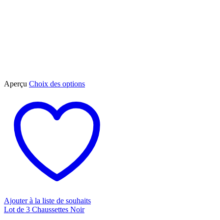
Ce
Aperçu
Choix des options
produit
a
plusieurs
variations.
Les
options
peuvent
être
choisies
sur
la
page
du
Ajouter à la liste de souhaits
produit
Lot de 3 Chaussettes Noir