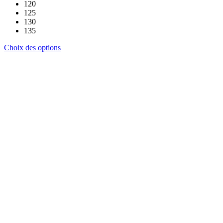
120
125
130
135
Ce
Choix des options
produit
a
plusieurs
variations.
Les
options
peuvent
être
choisies
sur
la
page
du
produit