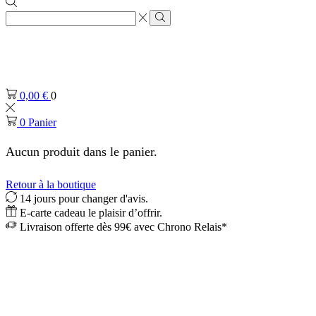
Zone
de
Rechercher
saisie
de
recherche
0,00
€
0
0
Panier
Aucun produit dans le panier.
Retour à la boutique
14 jours pour changer d'avis.
E-carte cadeau le plaisir d’offrir.
Livraison offerte dès 99€ avec Chrono Relais*