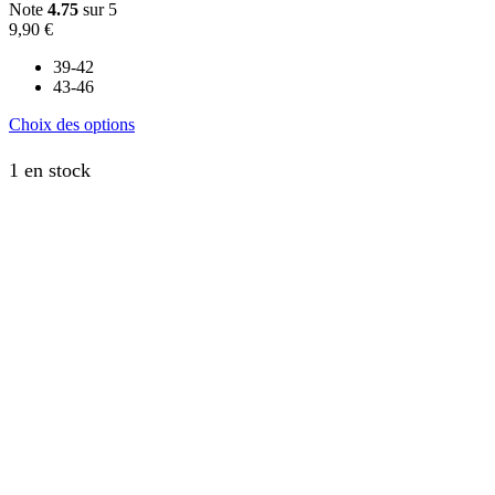
Note
4.75
sur 5
9,90
€
39-42
43-46
Ce
Choix des options
produit
a
1 en stock
plusieurs
variations.
Les
options
peuvent
être
choisies
sur
la
page
du
produit