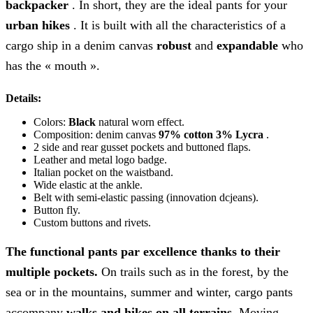
backpacker
. In short, they are the ideal pants for your
urban hikes
. It is built with all the characteristics of a
cargo ship in a denim canvas
robust
and
expandable
who
has the « mouth ».
Details:
Colors:
Black
natural worn effect.
Composition: denim canvas
97% cotton 3% Lycra
.
2 side and rear gusset pockets and buttoned flaps.
Leather and metal logo badge.
Italian pocket on the waistband.
Wide elastic at the ankle.
Belt with semi-elastic passing (innovation dcjeans).
Button fly.
Custom buttons and rivets.
The functional pants par excellence thanks to their
multiple pockets.
On trails such as in the forest, by the
sea or in the mountains, summer and winter, cargo pants
accompany
walks and hikes on all terrains.
Moving