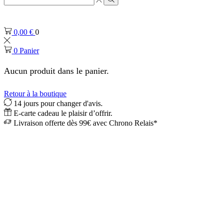
de
Rechercher
saisie
de
0,00
€
0
recherche
0
Panier
Aucun produit dans le panier.
Retour à la boutique
14 jours pour changer d'avis.
E-carte cadeau le plaisir d’offrir.
Livraison offerte dès 99€ avec Chrono Relais*