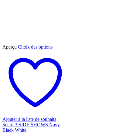
Ce
Aperçu
Choix des options
produit
a
plusieurs
variations.
Les
options
peuvent
être
choisies
sur
la
page
du
Ajouter à la liste de souhaits
produit
Set of 3 SIDE SHOWS Navy
Black White