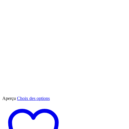
Ce
Aperçu
Choix des options
produit
a
plusieurs
variations.
Les