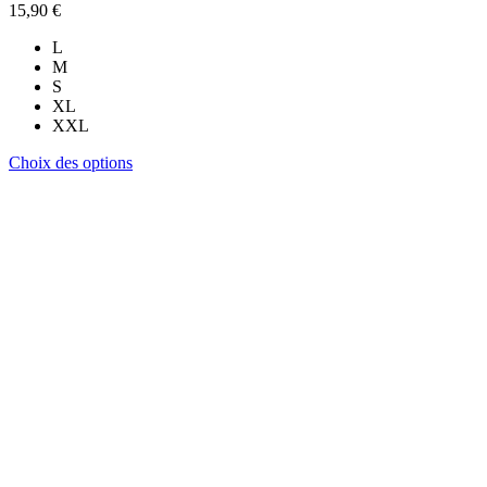
15,90
€
L
M
S
XL
XXL
Ce
Choix des options
produit
a
plusieurs
variations.
Les
options
peuvent
être
choisies
sur
la
page
du
produit