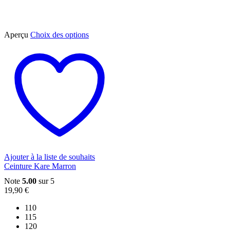
Ce
Aperçu
Choix des options
produit
a
plusieurs
variations.
Les
options
peuvent
être
choisies
sur
la
page
du
Ajouter à la liste de souhaits
produit
Ceinture Kare Marron
Note
5.00
sur 5
19,90
€
110
115
120