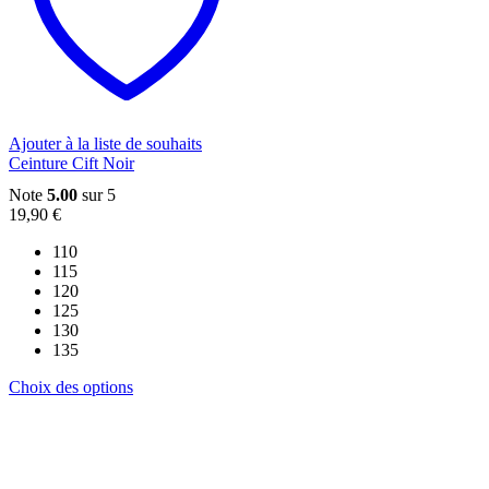
options
peuvent
être
choisies
sur
la
page
du
Ajouter à la liste de souhaits
produit
Ceinture Cift Noir
Note
5.00
sur 5
19,90
€
110
115
120
125
130
135
Ce
Choix des options
produit
a
plusieurs
variations.
Les