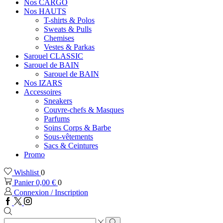
Nos CARGO
Nos HAUTS
T-shirts & Polos
Sweats & Pulls
Chemises
Vestes & Parkas
Sarouel CLASSIC
Sarouel de BAIN
Sarouel de BAIN
Nos IZARS
Accessoires
Sneakers
Couvre-chefs & Masques
Parfums
Soins Corps & Barbe
Sous-vêtements
Sacs & Ceintures
Promo
Wishlist
0
Panier
0,00
€
0
Connexion / Inscription
Facebook
Twitter
Instagram
Zone