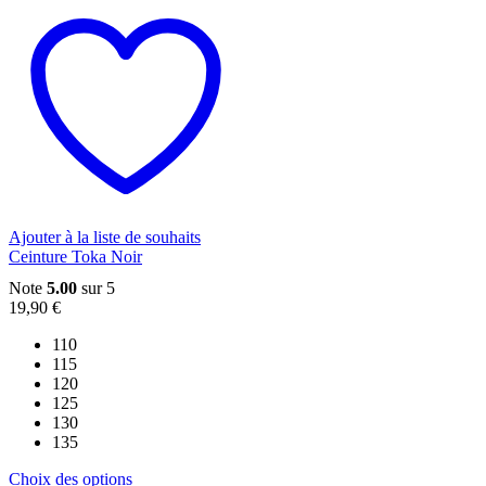
a
plusieurs
variations.
Les
options
peuvent
être
choisies
sur
la
page
du
Ajouter à la liste de souhaits
produit
Ceinture Toka Noir
Note
5.00
sur 5
19,90
€
110
115
120
125
130
135
Ce
Choix des options