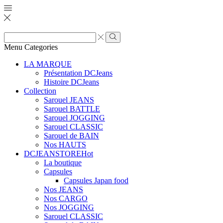
Zone
de
Rechercher
Menu
Categories
saisie
de
LA MARQUE
recherche
Présentation DCJeans
Histoire DCJeans
Collection
Sarouel JEANS
Sarouel BATTLE
Sarouel JOGGING
Sarouel CLASSIC
Sarouel de BAIN
Nos HAUTS
DCJEANSTORE
Hot
La boutique
Capsules
Capsules Japan food
Nos JEANS
Nos CARGO
Nos JOGGING
Sarouel CLASSIC