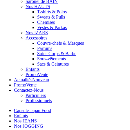
Sarouel de BAIN
Nos HAUTS
T-shirts & Polos
Sweats & Pulls
Chemises
Vestes & Parkas
Nos IZARS
Accessoires
Couvre-chefs & Masques
Parfums
Soins Corps & Barbe
Sous-vêtements
Sacs & Ceintures
Enfants
Promo
Vente
Actualités
Nouveau
Promo
Vente
Contactez-Nous
Particuliers
Professionnels
Capsule Japan Food
Enfants
Nos JEANS
Nos JOGGING