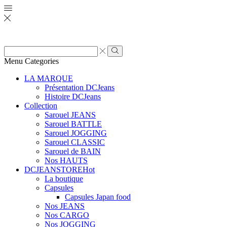
Zone
de
Rechercher
Menu
Categories
saisie
de
LA MARQUE
recherche
Présentation DCJeans
Histoire DCJeans
Collection
Sarouel JEANS
Sarouel BATTLE
Sarouel JOGGING
Sarouel CLASSIC
Sarouel de BAIN
Nos HAUTS
DCJEANSTORE
Hot
La boutique
Capsules
Capsules Japan food
Nos JEANS
Nos CARGO
Nos JOGGING