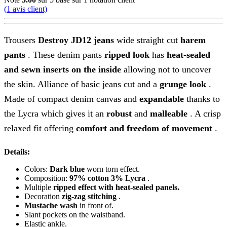
(
1
avis client)
Trousers
Destroy JD12 jeans
wide straight cut
harem
pants
. These denim pants
ripped look
has
heat-sealed
and sewn inserts on the inside
allowing not to uncover
the skin. Alliance of basic jeans cut and a
grunge look
.
Made of compact denim canvas and
expandable
thanks to
the Lycra which gives it an
robust
and
malleable
. A crisp
relaxed fit offering
comfort and freedom of movement
.
Details:
Colors:
Dark blue
worn torn effect.
Composition:
97% cotton 3% Lycra
.
Multiple
ripped effect with heat-sealed panels.
Decoration
zig-zag stitching
.
Mustache wash
in front of.
Slant pockets on the waistband.
Elastic ankle.