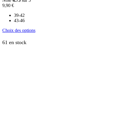
Note
4.75
sur 5
9,90
€
39-42
43-46
Ce
Choix des options
produit
a
61 en stock
plusieurs
variations.
Les
options
peuvent
être
choisies
sur
la
page
du
produit