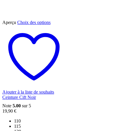
Ce
Aperçu
Choix des options
produit
a
plusieurs
variations.
Les
options
peuvent
être
choisies
sur
la
page
du
Ajouter à la liste de souhaits
produit
Ceinture Cift Noir
Note
5.00
sur 5
19,90
€
110
115