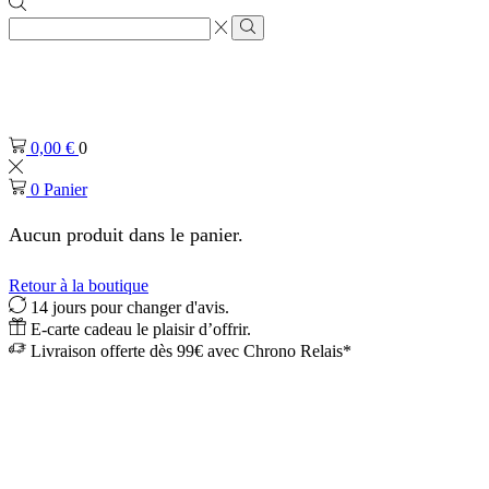
Zone
de
Rechercher
saisie
de
recherche
0,00
€
0
0
Panier
Aucun produit dans le panier.
Retour à la boutique
14 jours pour changer d'avis.
E-carte cadeau le plaisir d’offrir.
Livraison offerte dès 99€ avec Chrono Relais*