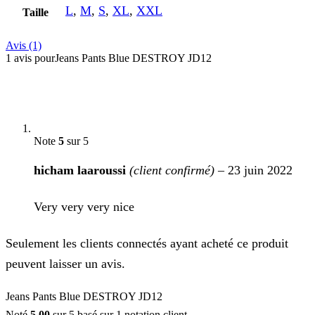
L
,
M
,
S
,
XL
,
XXL
Taille
Avis (1)
1 avis pour
Jeans Pants Blue DESTROY JD12
Note
5
sur 5
hicham laaroussi
(client confirmé)
–
23 juin 2022
Very very very nice
Seulement les clients connectés ayant acheté ce produit
peuvent laisser un avis.
Jeans Pants Blue DESTROY JD12
Noté
5.00
sur 5 basé sur
1
notation client