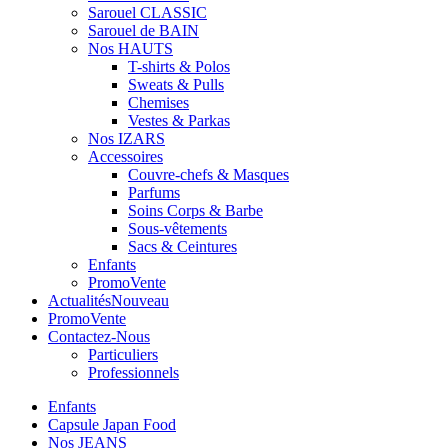
Sarouel CLASSIC
Sarouel de BAIN
Nos HAUTS
T-shirts & Polos
Sweats & Pulls
Chemises
Vestes & Parkas
Nos IZARS
Accessoires
Couvre-chefs & Masques
Parfums
Soins Corps & Barbe
Sous-vêtements
Sacs & Ceintures
Enfants
Promo
Vente
Actualités
Nouveau
Promo
Vente
Contactez-Nous
Particuliers
Professionnels
Enfants
Capsule Japan Food
Nos JEANS