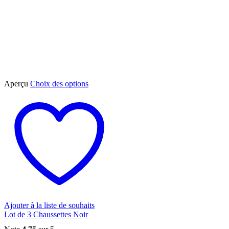
Ce
Aperçu
Choix des options
produit
a
plusieurs
variations.
Les
options
peuvent
être
choisies
sur
la
page
du
Ajouter à la liste de souhaits
produit
Lot de 3 Chaussettes Noir