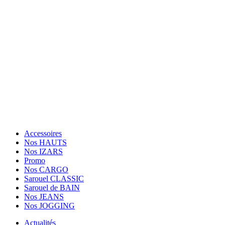
OUVERT Lun-Jeu: 10h30-12h30, 14h30-19h30; Dim: 11h-
19h30; Vendredi et Samedi: Fermé.
Tèl: (+33) 01.84.20.87.89
Suivez Nous
Paiement sécurisé
Facebook
Twitter
Instagram
Accessoires
Nos HAUTS
Nos IZARS
Promo
Nos CARGO
Sarouel CLASSIC
Sarouel de BAIN
Nos JEANS
Nos JOGGING
Actualités