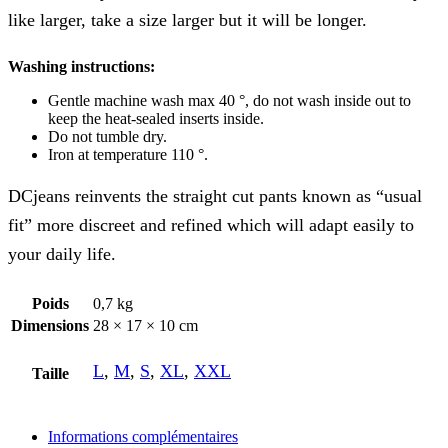
like larger, take a size larger but it will be longer.
Washing instructions:
Gentle machine wash max 40 °, do not wash inside out to
keep the heat-sealed inserts inside.
Do not tumble dry.
Iron at temperature 110 °.
DCjeans reinvents the straight cut pants known as “usual
fit” more discreet and refined which will adapt easily to
your daily life.
Poids
0,7 kg
Dimensions
28 × 17 × 10 cm
L
,
M
,
S
,
XL
,
XXL
Taille
Informations complémentaires