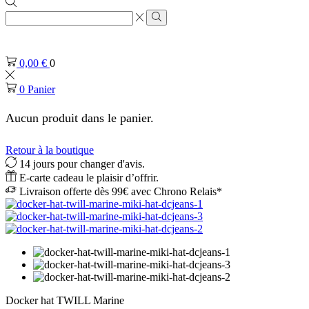
Zone
de
Rechercher
saisie
de
0,00
€
0
recherche
0
Panier
Aucun produit dans le panier.
Retour à la boutique
14 jours pour changer d'avis.
E-carte cadeau le plaisir d’offrir.
Livraison offerte dès 99€ avec Chrono Relais*
Docker hat TWILL Marine