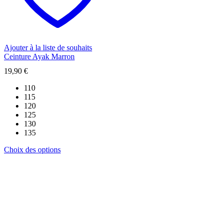
être
choisies
sur
la
page
du
Ajouter à la liste de souhaits
produit
Ceinture Ayak Marron
19,90
€
110
115
120
125
130
135
Ce
Choix des options
produit
a
plusieurs
variations.
Les
options
peuvent
être