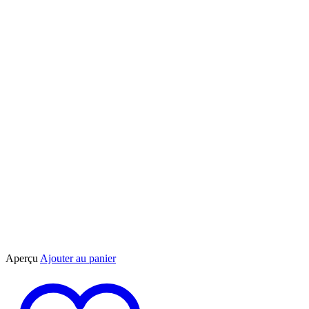
choisies
sur
la
page
du
produit
Aperçu
Ajouter au panier