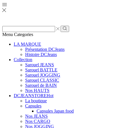
Zone
de
Rechercher
Menu
Categories
saisie
de
LA MARQUE
recherche
Présentation DCJeans
Histoire DCJeans
Collection
Sarouel JEANS
Sarouel BATTLE
Sarouel JOGGING
Sarouel CLASSIC
Sarouel de BAIN
Nos HAUTS
DCJEANSTORE
Hot
La boutique
Capsules
Capsules Japan food
Nos JEANS
Nos CARGO
Nos JOGGING