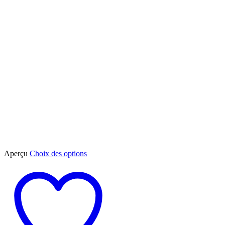
Ce
Aperçu
Choix des options
produit
a
plusieurs
variations.
Les
options
peuvent