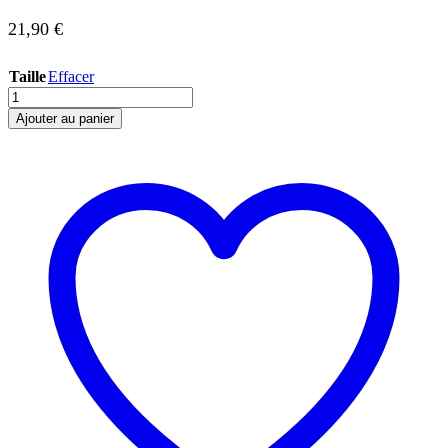
21,90
€
Taille
Effacer
quantité
de
Ajouter au panier
Docker
hat
TWILL
Marine