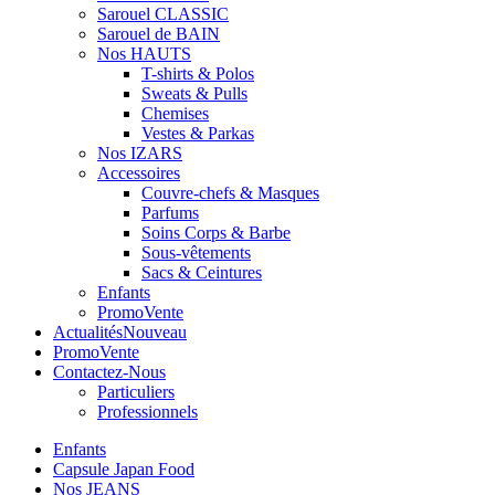
Sarouel CLASSIC
Sarouel de BAIN
Nos HAUTS
T-shirts & Polos
Sweats & Pulls
Chemises
Vestes & Parkas
Nos IZARS
Accessoires
Couvre-chefs & Masques
Parfums
Soins Corps & Barbe
Sous-vêtements
Sacs & Ceintures
Enfants
Promo
Vente
Actualités
Nouveau
Promo
Vente
Contactez-Nous
Particuliers
Professionnels
Enfants
Capsule Japan Food
Nos JEANS