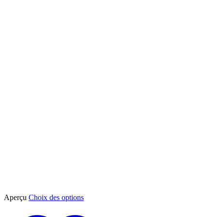
Ce
Aperçu
Choix des options
produit
a