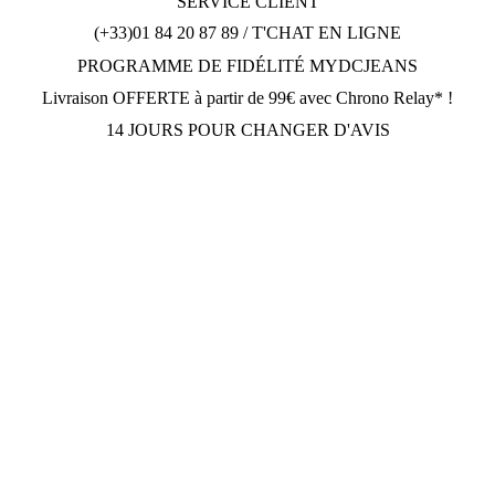
SERVICE CLIENT
plusieurs
variations.
(+33)01 84 20 87 89 / T'CHAT EN LIGNE
Les
PROGRAMME DE FIDÉLITÉ MYDCJEANS
options
peuvent
Livraison OFFERTE à partir de 99€ avec Chrono Relay* !
être
choisies
14 JOURS POUR CHANGER D'AVIS
sur
la
page
du
produit
DCJEANSTORE
169 avenue Gabriel Péri
92230 Gennevilliers
OUVERT Lun-Jeu: 10h30-12h30, 14h30-19h30; Dim: 11h-
19h30; Vendredi et Samedi: Fermé.
Tèl: (+33) 01.84.20.87.89
Suivez Nous
Paiement sécurisé