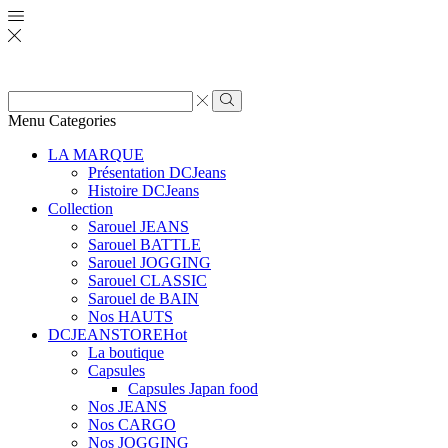
Zone
de
Rechercher
Menu
Categories
saisie
de
LA MARQUE
recherche
Présentation DCJeans
Histoire DCJeans
Collection
Sarouel JEANS
Sarouel BATTLE
Sarouel JOGGING
Sarouel CLASSIC
Sarouel de BAIN
Nos HAUTS
DCJEANSTORE
Hot
La boutique
Capsules
Capsules Japan food
Nos JEANS
Nos CARGO
Nos JOGGING