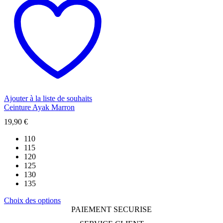
plusieurs
variations.
Les
options
peuvent
être
choisies
sur
la
page
du
Ajouter à la liste de souhaits
produit
Ceinture Ayak Marron
19,90
€
110
115
120
125
130
135
Ce
Choix des options
produit
PAIEMENT SECURISE
a