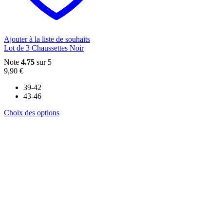
choisies
sur
la
page
du
Ajouter à la liste de souhaits
produit
Lot de 3 Chaussettes Noir
Note
4.75
sur 5
9,90
€
39-42
43-46
Ce
Choix des options
produit
a
plusieurs
variations.
Les
options
peuvent
être
choisies
sur
la
page