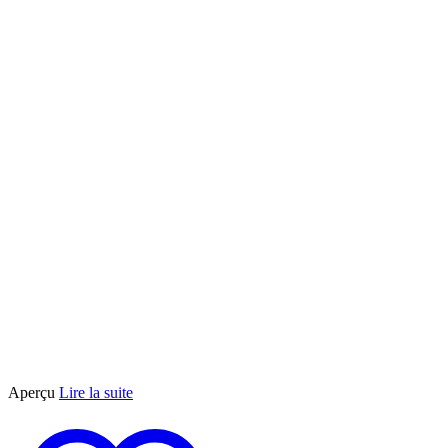
être
choisies
sur
la
page
du
produit
Aperçu
Lire la suite