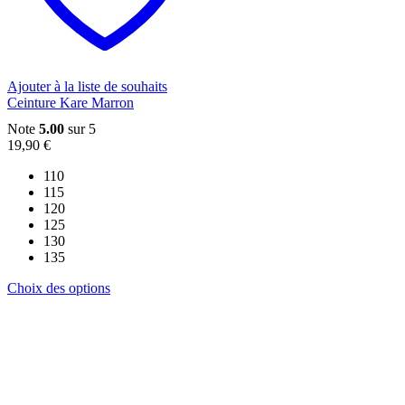
être
choisies
sur
la
page
du
Ajouter à la liste de souhaits
produit
Ceinture Kare Marron
Note
5.00
sur 5
19,90
€
110
115
120
125
130
135
Ce
Choix des options
produit
a
plusieurs
variations.
Les
options
peuvent