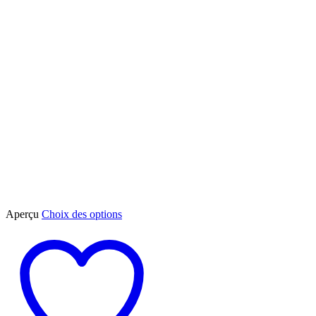
Ce
Aperçu
Choix des options
produit
a
plusieurs
variations.
Les
options
peuvent
être