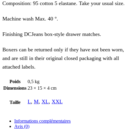
Composition: 95 cotton 5 elastane. Take your usual size.
Machine wash Max. 40 °.
Finishing DCJeans box-style drawer matches.
Boxers can be returned only if they have not been worn,
and are still in their original closed packaging with all
attached labels.
Poids
0,5 kg
Dimensions
23 × 15 × 4 cm
L
,
M
,
XL
,
XXL
Taille
Informations complémentaires
Avis (0)