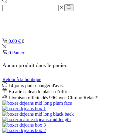
Zone
de
Rechercher
saisie
de
recherche
0,00
€
0
0
Panier
Aucun produit dans le panier.
Retour à la boutique
14 jours pour changer d'avis.
E-carte cadeau le plaisir d’offrir.
Livraison offerte dès 99€ avec Chrono Relais*