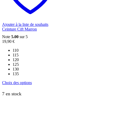
choisies
sur
la
page
du
Ajouter à la liste de souhaits
produit
Ceinture Cift Marron
Note
5.00
sur 5
19,90
€
110
115
120
125
130
135
Ce
Choix des options
produit
a
7 en stock
plusieurs
variations.
Les
options
peuvent