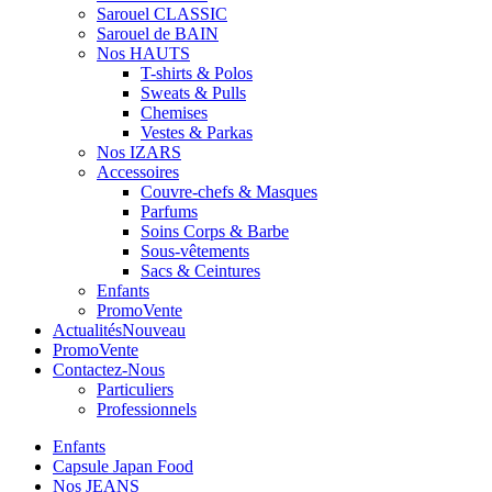
Sarouel CLASSIC
Sarouel de BAIN
Nos HAUTS
T-shirts & Polos
Sweats & Pulls
Chemises
Vestes & Parkas
Nos IZARS
Accessoires
Couvre-chefs & Masques
Parfums
Soins Corps & Barbe
Sous-vêtements
Sacs & Ceintures
Enfants
Promo
Vente
Actualités
Nouveau
Promo
Vente
Contactez-Nous
Particuliers
Professionnels
Enfants
Capsule Japan Food
Nos JEANS