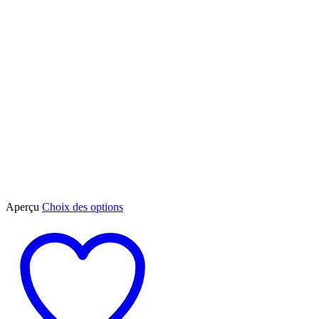
Ce
Aperçu
Choix des options
produit
a
plusieurs
variations.
Les
options
peuvent
être