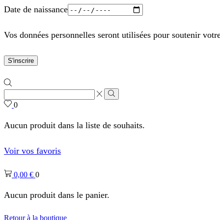
Date de naissance
Vos données personnelles seront utilisées pour soutenir votr
S'inscrire
Zone
de
Rechercher
0
saisie
de
Aucun produit dans la liste de souhaits.
recherche
Voir vos favoris
0,00
€
0
Aucun produit dans le panier.
Retour à la boutique