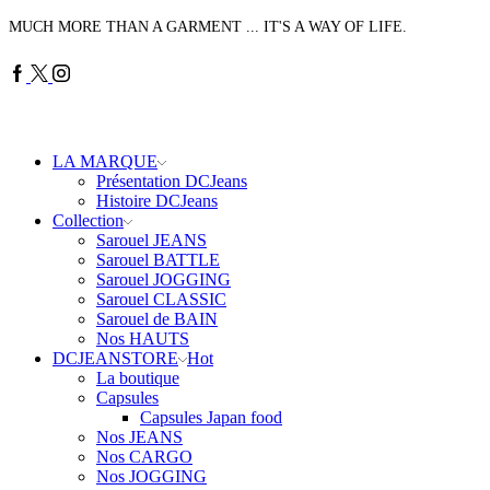
MUCH MORE THAN A GARMENT ... IT'S A WAY OF LIFE.
Facebook
Twitter
Instagram
LA MARQUE
Présentation DCJeans
Histoire DCJeans
Collection
Sarouel JEANS
Sarouel BATTLE
Sarouel JOGGING
Sarouel CLASSIC
Sarouel de BAIN
Nos HAUTS
DCJEANSTORE
Hot
La boutique
Capsules
Capsules Japan food
Nos JEANS
Nos CARGO
Nos JOGGING