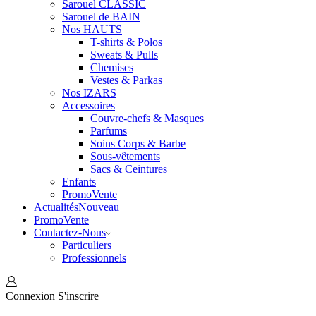
Sarouel CLASSIC
Sarouel de BAIN
Nos HAUTS
T-shirts & Polos
Sweats & Pulls
Chemises
Vestes & Parkas
Nos IZARS
Accessoires
Couvre-chefs & Masques
Parfums
Soins Corps & Barbe
Sous-vêtements
Sacs & Ceintures
Enfants
Promo
Vente
Actualités
Nouveau
Promo
Vente
Contactez-Nous
Particuliers
Professionnels
Connexion
S'inscrire