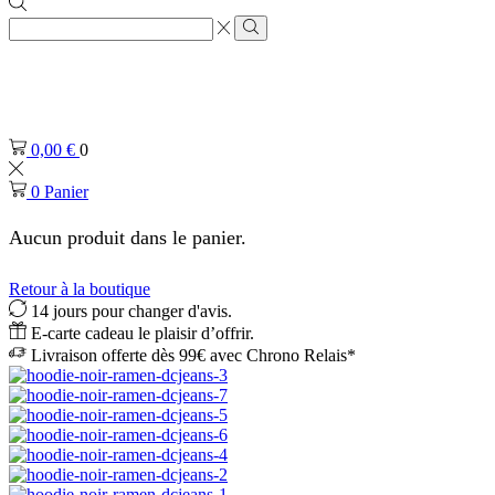
Zone
de
Rechercher
saisie
de
recherche
0,00
€
0
0
Panier
Aucun produit dans le panier.
Retour à la boutique
14 jours pour changer d'avis.
E-carte cadeau le plaisir d’offrir.
Livraison offerte dès 99€ avec Chrono Relais*