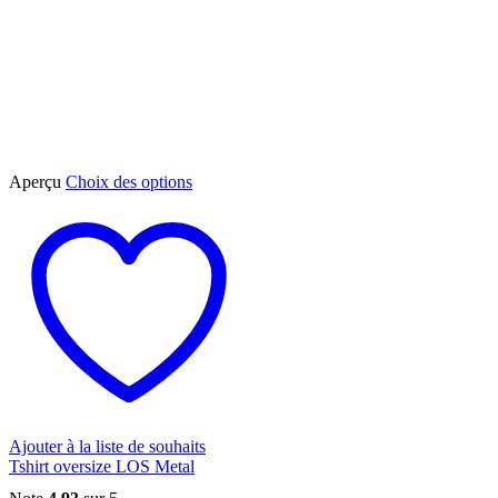
Ce
Aperçu
Choix des options
produit
a
plusieurs
variations.
Les
options
peuvent
être
choisies
sur
la
page
du
Ajouter à la liste de souhaits
produit
Tshirt oversize LOS Metal