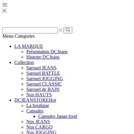
Zone
de
Rechercher
Menu
Categories
saisie
de
LA MARQUE
recherche
Présentation DCJeans
Histoire DCJeans
Collection
Sarouel JEANS
Sarouel BATTLE
Sarouel JOGGING
Sarouel CLASSIC
Sarouel de BAIN
Nos HAUTS
DCJEANSTORE
Hot
La boutique
Capsules
Capsules Japan food
Nos JEANS
Nos CARGO
Nos JOGGING