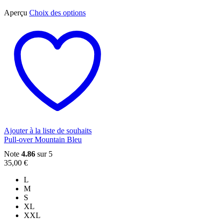
Ce
Aperçu
Choix des options
produit
a
plusieurs
variations.
Les
options
peuvent
être
choisies
sur
la
page
du
Ajouter à la liste de souhaits
produit
Pull-over Mountain Bleu
Note
4.86
sur 5
35,00
€
L
M
S
XL
XXL