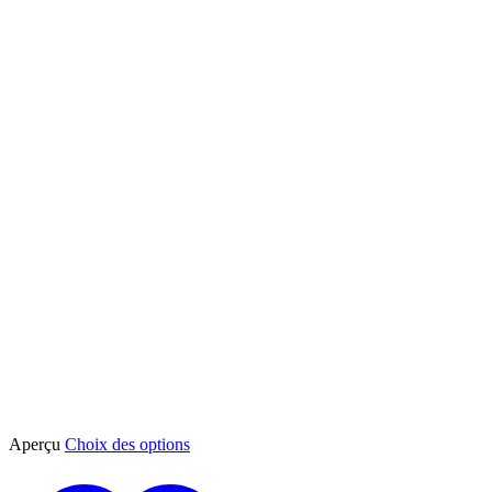
Ce
Aperçu
Choix des options
produit
a