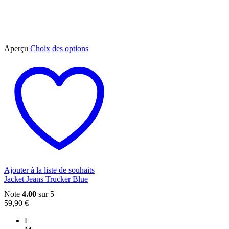
Ce
Aperçu
Choix des options
produit
a
plusieurs
variations.
Les
options
peuvent
être
choisies
sur
la
page
du
Ajouter à la liste de souhaits
produit
Jacket Jeans Trucker Blue
Note
4.00
sur 5
59,90
€
L