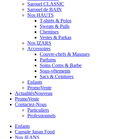
Sarouel CLASSIC
Sarouel de BAIN
Nos HAUTS
T-shirts & Polos
Sweats & Pulls
Chemises
Vestes & Parkas
Nos IZARS
Accessoires
Couvre-chefs & Masques
Parfums
Soins Corps & Barbe
Sous-vêtements
Sacs & Ceintures
Enfants
Promo
Vente
Actualités
Nouveau
Promo
Vente
Contactez-Nous
Particuliers
Professionnels
Enfants
Capsule Japan Food
Nos JEANS