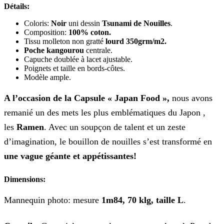
Détails:
Coloris:
Noir
uni dessin
Tsunami de Nouilles
.
Composition:
100% coton.
Tissu molleton non gratté
lourd 350grm/m2.
Poche kangourou
centrale.
Capuche doublée à lacet ajustable.
Poignets et taille en bords-côtes.
Modèle ample.
A l’occasion de la Capsule « Japan Food »,
nous avons
remanié un des mets les plus emblématiques du Japon ,
les
Ramen
. Avec un soupçon de talent et un zeste
d’imagination, le bouillon de nouilles s’est transformé en
une
vague géante et appétissantes!
Dimensions:
Mannequin photo: mesure
1m84, 70 klg, taille L
.