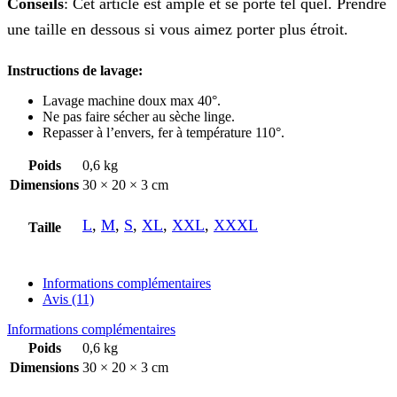
Conseils
: Cet article est ample et se porte tel quel. Prendre
une taille en dessous si vous aimez porter plus étroit.
Instructions de lavage:
Lavage machine doux max 40°.
Ne pas faire sécher au sèche linge.
Repasser à l’envers, fer à température 110°.
Poids
0,6 kg
Dimensions
30 × 20 × 3 cm
L
,
M
,
S
,
XL
,
XXL
,
XXXL
Taille
Informations complémentaires
Avis (11)
Informations complémentaires
Poids
0,6 kg
Dimensions
30 × 20 × 3 cm