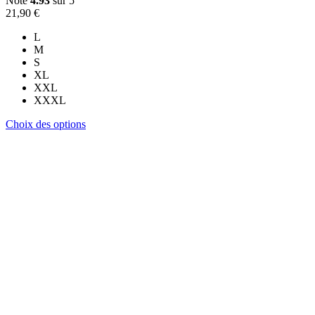
Note
4.93
sur 5
21,90
€
L
M
S
XL
XXL
XXXL
Ce
Choix des options
produit
a
plusieurs
variations.
Les
options
peuvent
être
choisies
sur
la
page
du
produit