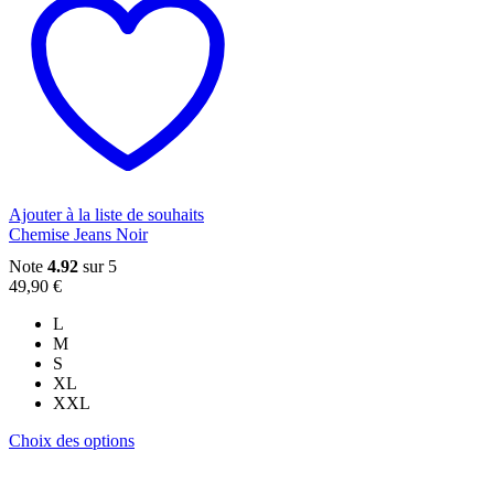
plusieurs
variations.
Les
options
peuvent
être
choisies
sur
la
page
du
Ajouter à la liste de souhaits
produit
Chemise Jeans Noir
Note
4.92
sur 5
49,90
€
L
M
S
XL
XXL
Ce
Choix des options
produit
a