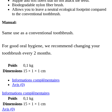
Supple and soft fibers that do not attack the teeth.
Biodegradable nylon fiber brush.
Allows you to leave a neutral ecological footprint compared
to the conventional toothbrush.
Manual:
Same use as a conventional toothbrush.
For good oral hygiene, we recommend changing your
toothbrush every 2 months.
Poids
0,1 kg
Dimensions
15 × 1 × 1 cm
Informations complémentaires
Avis (0)
Informations complémentaires
Poids
0,1 kg
Dimensions
15 × 1 × 1 cm
Avis (0)