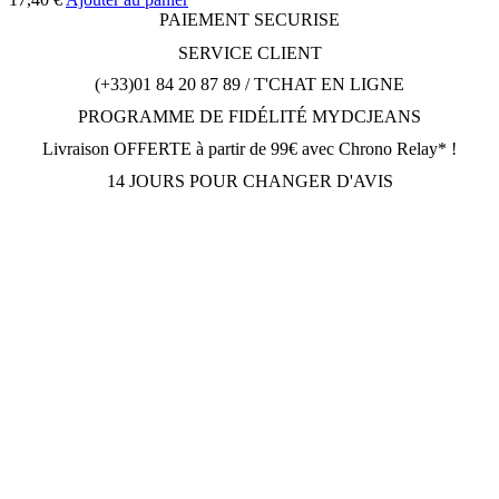
PAIEMENT SECURISE
SERVICE CLIENT
(+33)01 84 20 87 89 / T'CHAT EN LIGNE
PROGRAMME DE FIDÉLITÉ MYDCJEANS
Livraison OFFERTE à partir de 99€ avec Chrono Relay* !
14 JOURS POUR CHANGER D'AVIS
DCJEANSTORE
169 avenue Gabriel Péri
92230 Gennevilliers
OUVERT Lun-Jeu: 10h30-12h30, 14h30-19h30; Dim: 11h-
19h30; Vendredi et Samedi: Fermé.
Tèl: (+33) 01.84.20.87.89