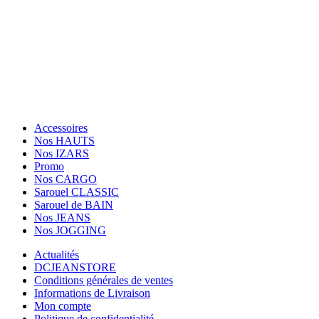
Suivez Nous
Paiement sécurisé
Facebook
Twitter
Instagram
Accessoires
Nos HAUTS
Nos IZARS
Promo
Nos CARGO
Sarouel CLASSIC
Sarouel de BAIN
Nos JEANS
Nos JOGGING
Actualités
DCJEANSTORE
Conditions générales de ventes
Informations de Livraison
Mon compte
Politique de confidentialité