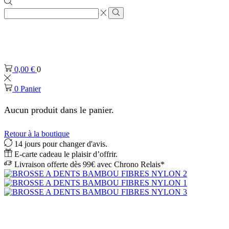
Zone
de
Rechercher
saisie
de
recherche
0,00
€
0
0
Panier
Aucun produit dans le panier.
Retour à la boutique
14 jours pour changer d'avis.
E-carte cadeau le plaisir d’offrir.
Livraison offerte dès 99€ avec Chrono Relais*