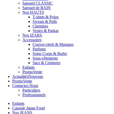
Sarouel CLASSIC
Sarouel de BAIN
Nos HAUTS
T-shirts & Polos
Sweats & Pulls
Chemises
Vestes & Parkas
Nos IZARS
Accessoires
Couvre-chefs & Masques
Parfums
Soins Corps & Barbe
Sous-vêtements
Sacs & Ceintures
Enfants
Promo
Vente
Actualités
Nouveau
Promo
Vente
Contactez-Nous
Particuliers
Professionnels
Enfants
Capsule Japan Food
Nos JEANS