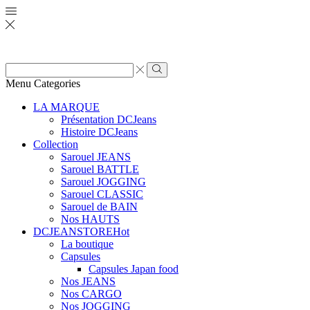
Zone
de
Rechercher
Menu
Categories
saisie
de
LA MARQUE
recherche
Présentation DCJeans
Histoire DCJeans
Collection
Sarouel JEANS
Sarouel BATTLE
Sarouel JOGGING
Sarouel CLASSIC
Sarouel de BAIN
Nos HAUTS
DCJEANSTORE
Hot
La boutique
Capsules
Capsules Japan food
Nos JEANS
Nos CARGO
Nos JOGGING