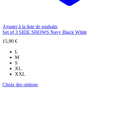
Ajouter à la liste de souhaits
Set of 3 SIDE SHOWS Navy Black White
15,90
€
L
M
S
XL
XXL
Ce
Choix des options
produit
a
plusieurs
variations.
Les
options
peuvent
être
choisies