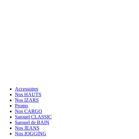
OUVERT Lun-Jeu: 10h30-12h30, 14h30-19h30; Dim: 11h-
19h30; Vendredi et Samedi: Fermé.
Tèl: (+33) 01.84.20.87.89
Suivez Nous
Paiement sécurisé
Facebook
Twitter
Instagram
Accessoires
Nos HAUTS
Nos IZARS
Promo
Nos CARGO
Sarouel CLASSIC
Sarouel de BAIN
Nos JEANS
Nos JOGGING