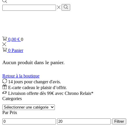
Zone
de
Rechercher
saisie
de
recherche
0,00
€
0
0
Panier
Aucun produit dans le panier.
Retour à la boutique
14 jours pour changer d'avis.
E-carte cadeau le plaisir d’offrir.
Livraison offerte dès 99€ avec Chrono Relais*
Categories
Par Prix
Prix
Prix
Filtrer
min
max