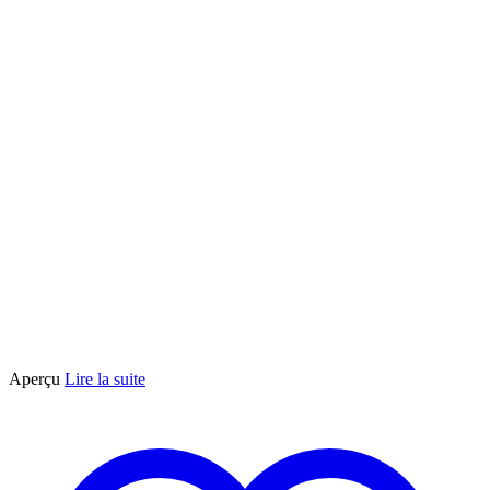
sur
la
page
du
produit
Aperçu
Lire la suite