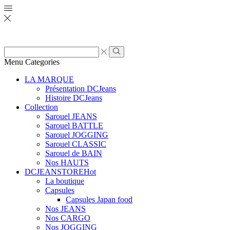
Zone
de
Rechercher
Menu
Categories
saisie
de
LA MARQUE
recherche
Présentation DCJeans
Histoire DCJeans
Collection
Sarouel JEANS
Sarouel BATTLE
Sarouel JOGGING
Sarouel CLASSIC
Sarouel de BAIN
Nos HAUTS
DCJEANSTORE
Hot
La boutique
Capsules
Capsules Japan food
Nos JEANS
Nos CARGO
Nos JOGGING