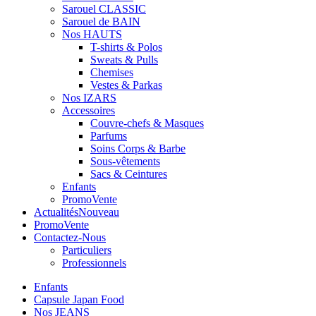
Sarouel CLASSIC
Sarouel de BAIN
Nos HAUTS
T-shirts & Polos
Sweats & Pulls
Chemises
Vestes & Parkas
Nos IZARS
Accessoires
Couvre-chefs & Masques
Parfums
Soins Corps & Barbe
Sous-vêtements
Sacs & Ceintures
Enfants
Promo
Vente
Actualités
Nouveau
Promo
Vente
Contactez-Nous
Particuliers
Professionnels
Enfants
Capsule Japan Food
Nos JEANS