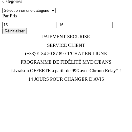
Catégories
Par Prix
Prix
Prix
minimum
max
Réinitialiser
PAIEMENT SECURISE
SERVICE CLIENT
(+33)01 84 20 87 89 / T'CHAT EN LIGNE
PROGRAMME DE FIDÉLITÉ MYDCJEANS
Livraison OFFERTE à partir de 99€ avec Chrono Relay* !
14 JOURS POUR CHANGER D'AVIS
DCJEANSTORE
169 avenue Gabriel Péri
92230 Gennevilliers