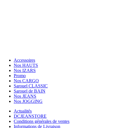
Tèl: (+33) 01.84.20.87.89
Facebook
Twitter
Instagram
Accessoires
Nos HAUTS
Nos IZARS
Promo
Nos CARGO
Sarouel CLASSIC
Sarouel de BAIN
Nos JEANS
Nos JOGGING
Actualités
DCJEANSTORE
Conditions générales de ventes
Informations de Livraison