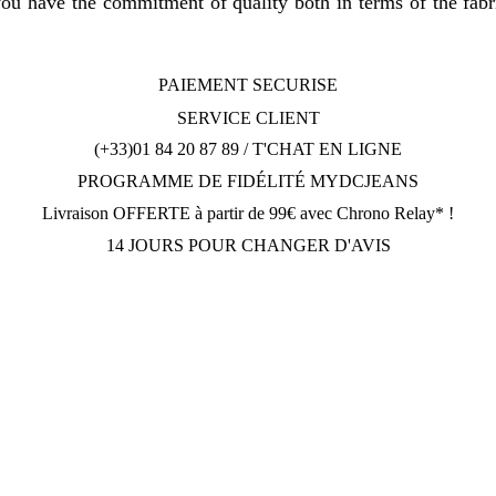
 you have the commitment of quality both in terms of the fabr
PAIEMENT SECURISE
SERVICE CLIENT
(+33)01 84 20 87 89 / T'CHAT EN LIGNE
PROGRAMME DE FIDÉLITÉ MYDCJEANS
Livraison OFFERTE à partir de 99€ avec Chrono Relay* !
14 JOURS POUR CHANGER D'AVIS
h30; Vendredi et Samedi: Fermé.