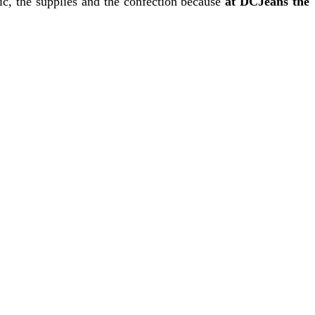
ic, the supplies and the confection because
at DCJeans the