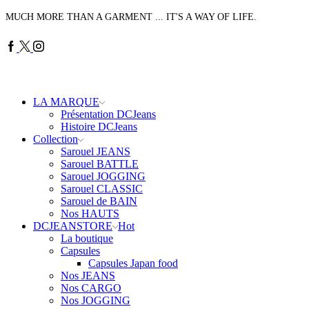
MUCH MORE THAN A GARMENT ... IT'S A WAY OF LIFE.
Facebook
Twitter
Instagram
LA MARQUE
Présentation DCJeans
Histoire DCJeans
Collection
Sarouel JEANS
Sarouel BATTLE
Sarouel JOGGING
Sarouel CLASSIC
Sarouel de BAIN
Nos HAUTS
DCJEANSTORE
Hot
La boutique
Capsules
Capsules Japan food
Nos JEANS
Nos CARGO
Nos JOGGING