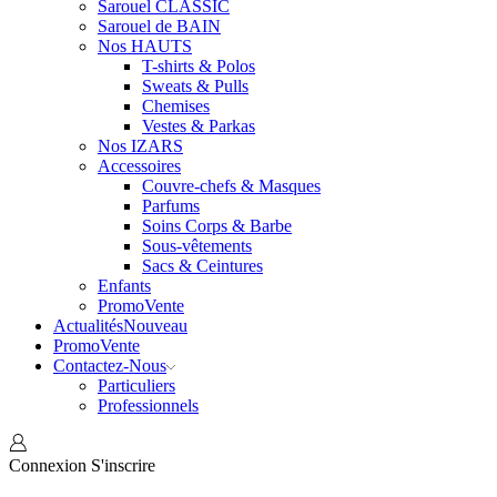
Sarouel CLASSIC
Sarouel de BAIN
Nos HAUTS
T-shirts & Polos
Sweats & Pulls
Chemises
Vestes & Parkas
Nos IZARS
Accessoires
Couvre-chefs & Masques
Parfums
Soins Corps & Barbe
Sous-vêtements
Sacs & Ceintures
Enfants
Promo
Vente
Actualités
Nouveau
Promo
Vente
Contactez-Nous
Particuliers
Professionnels
Connexion
S'inscrire