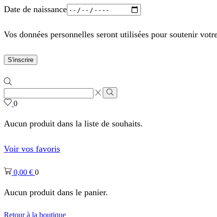
Date de naissance
Vos données personnelles seront utilisées pour soutenir votr
S'inscrire
Zone
de
Rechercher
0
saisie
de
Aucun produit dans la liste de souhaits.
recherche
Voir vos favoris
0,00
€
0
Aucun produit dans le panier.
Retour à la boutique