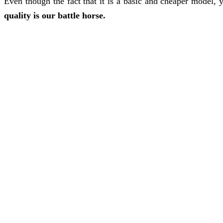
Even though the fact that it is a basic and cheaper model,
quality is our battle horse.
DCJEANSTORE
169 avenue Gabriel Péri
92230 Gennevilliers
OUVERT Lun-Jeu: 10h30-12h30, 14h30-19h30; Dim: 11h-19