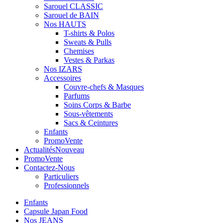
Sarouel CLASSIC
Sarouel de BAIN
Nos HAUTS
T-shirts & Polos
Sweats & Pulls
Chemises
Vestes & Parkas
Nos IZARS
Accessoires
Couvre-chefs & Masques
Parfums
Soins Corps & Barbe
Sous-vêtements
Sacs & Ceintures
Enfants
Promo
Vente
Actualités
Nouveau
Promo
Vente
Contactez-Nous
Particuliers
Professionnels
Enfants
Capsule Japan Food
Nos JEANS