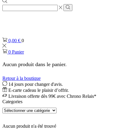
Zone
de
Rechercher
saisie
de
recherche
0,00
€
0
0
Panier
Aucun produit dans le panier.
Retour à la boutique
14 jours pour changer d'avis.
E-carte cadeau le plaisir d’offrir.
Livraison offerte dès 99€ avec Chrono Relais*
Categories
Aucun produit n'a été trouvé