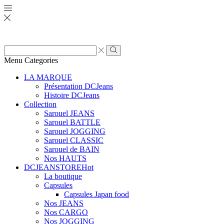
Zone
de
Rechercher
Menu
Categories
saisie
de
LA MARQUE
recherche
Présentation DCJeans
Histoire DCJeans
Collection
Sarouel JEANS
Sarouel BATTLE
Sarouel JOGGING
Sarouel CLASSIC
Sarouel de BAIN
Nos HAUTS
DCJEANSTORE
Hot
La boutique
Capsules
Capsules Japan food
Nos JEANS
Nos CARGO
Nos JOGGING