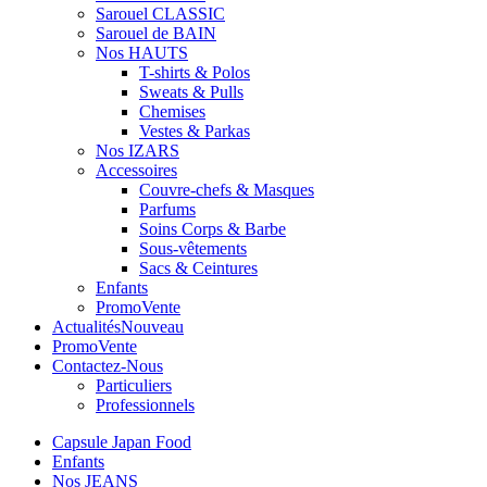
Sarouel CLASSIC
Sarouel de BAIN
Nos HAUTS
T-shirts & Polos
Sweats & Pulls
Chemises
Vestes & Parkas
Nos IZARS
Accessoires
Couvre-chefs & Masques
Parfums
Soins Corps & Barbe
Sous-vêtements
Sacs & Ceintures
Enfants
Promo
Vente
Actualités
Nouveau
Promo
Vente
Contactez-Nous
Particuliers
Professionnels
Capsule Japan Food
Enfants
Nos JEANS