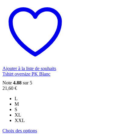
produit
a
plusieurs
variations.
Les
options
peuvent
être
choisies
sur
la
page
du
Ajouter à la liste de souhaits
produit
Tshirt oversize PK Blanc
Note
4.88
sur 5
21,60
€
L
M
S
XL
XXL
Ce
Choix des options
produit