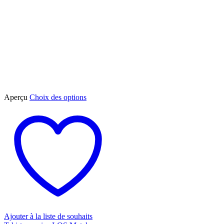
Ce
Aperçu
Choix des options
produit
a
plusieurs
variations.
Les
options
peuvent
être
choisies
sur
la
page
du
Ajouter à la liste de souhaits
produit