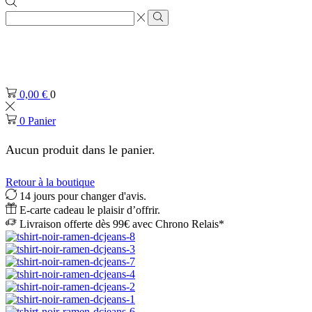
Zone
de
Rechercher
saisie
de
recherche
0,00
€
0
0
Panier
Aucun produit dans le panier.
Retour à la boutique
14 jours pour changer d'avis.
E-carte cadeau le plaisir d’offrir.
Livraison offerte dès 99€ avec Chrono Relais*