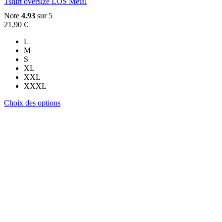
Tshirt oversize LOS Metal
Note
4.93
sur 5
21,90
€
L
M
S
XL
XXL
XXXL
Ce
Choix des options
produit
a
plusieurs
variations.
Les
options
peuvent
être
choisies
sur
la
page
du