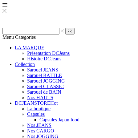
Zone
de
Rechercher
Menu
Categories
saisie
de
LA MARQUE
recherche
Présentation DCJeans
Histoire DCJeans
Collection
Sarouel JEANS
Sarouel BATTLE
Sarouel JOGGING
Sarouel CLASSIC
Sarouel de BAIN
Nos HAUTS
DCJEANSTORE
Hot
La boutique
Capsules
Capsules Japan food
Nos JEANS
Nos CARGO
Nos JOGGING