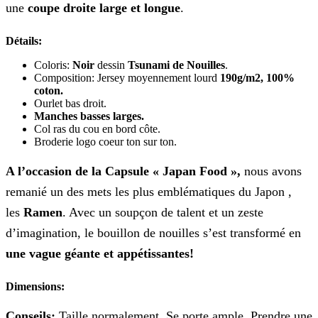
une
coupe droite large et
longue
.
Détails:
Coloris:
Noir
dessin
Tsunami de Nouilles
.
Composition: Jersey moyennement lourd
190g/m2,
100%
coton.
Ourlet bas droit.
Manches basses larges.
Col ras du cou en bord côte.
Broderie logo coeur ton sur ton.
A l’occasion de la Capsule « Japan Food »,
nous avons
remanié un des mets les plus emblématiques du Japon ,
les
Ramen
. Avec un soupçon de talent et un zeste
d’imagination, le bouillon de nouilles s’est transformé en
une
vague géante et appétissantes!
Dimensions:
Conseils:
Taille normalement. Se porte ample. Prendre une