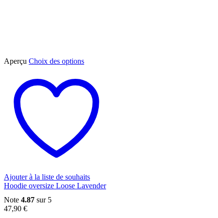
Ce
Aperçu
Choix des options
produit
a
plusieurs
variations.
Les
options
peuvent
être
choisies
sur
la
page
du
Ajouter à la liste de souhaits
produit
Hoodie oversize Loose Lavender
Note
4.87
sur 5
47,90
€