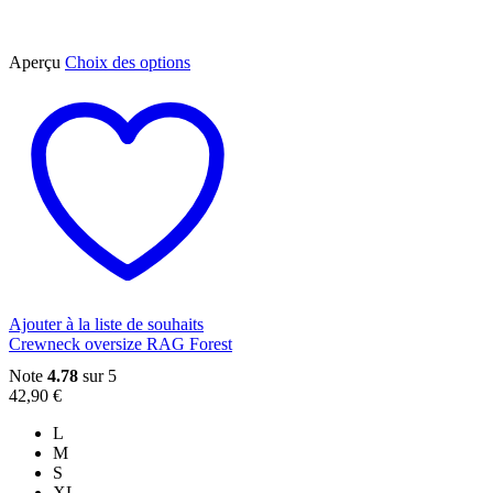
Ce
Aperçu
Choix des options
produit
a
plusieurs
variations.
Les
options
peuvent
être
choisies
sur
la
page
du
Ajouter à la liste de souhaits
produit
Crewneck oversize RAG Forest
Note
4.78
sur 5
42,90
€
L
M
S
XL