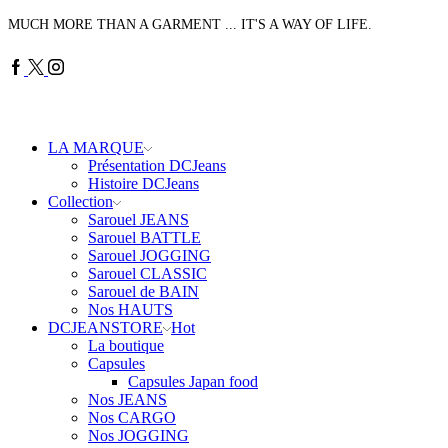
MUCH MORE THAN A GARMENT ... IT'S A WAY OF LIFE.
Facebook
Twitter
Instagram
LA MARQUE
Présentation DCJeans
Histoire DCJeans
Collection
Sarouel JEANS
Sarouel BATTLE
Sarouel JOGGING
Sarouel CLASSIC
Sarouel de BAIN
Nos HAUTS
DCJEANSTORE
Hot
La boutique
Capsules
Capsules Japan food
Nos JEANS
Nos CARGO
Nos JOGGING