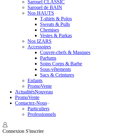
Sarouel CLASSIC
Sarouel de BAIN
Nos HAUTS
T-shirts & Polos
Sweats & Pulls
Chemises
Vestes & Parkas
Nos IZARS
Accessoires
Couvre-chefs & Masques
Parfums
Soins Corps & Barbe
Sous-vêtements
Sacs & Ceintures
Enfants
Promo
Vente
Actualités
Nouveau
Promo
Vente
Contactez-Nous
Particuliers
Professionnels
Connexion
S'inscrire