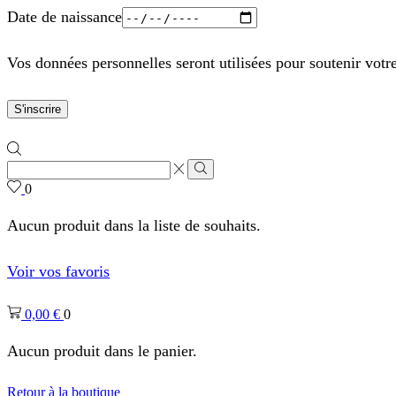
Date de naissance
Vos données personnelles seront utilisées pour soutenir votr
S'inscrire
Zone
de
Rechercher
0
saisie
de
Aucun produit dans la liste de souhaits.
recherche
Voir vos favoris
0,00
€
0
Aucun produit dans le panier.
Retour à la boutique