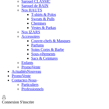
Sarouel CLASSIC
Sarouel de BAIN
Nos HAUTS
T-shirts & Polos
Sweats & Pulls
Chemises
Vestes & Parkas
Nos IZARS
Accessoires
Couvre-chefs & Masques
Parfums
Soins Corps & Barbe
Sous-vêtements
Sacs & Ceintures
Enfants
Promo
Vente
Actualités
Nouveau
Promo
Vente
Contactez-Nous
Particuliers
Professionnels
Connexion
S'inscrire