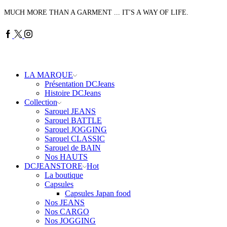
MUCH MORE THAN A GARMENT ... IT'S A WAY OF LIFE.
Facebook
Twitter
Instagram
LA MARQUE
Présentation DCJeans
Histoire DCJeans
Collection
Sarouel JEANS
Sarouel BATTLE
Sarouel JOGGING
Sarouel CLASSIC
Sarouel de BAIN
Nos HAUTS
DCJEANSTORE
Hot
La boutique
Capsules
Capsules Japan food
Nos JEANS
Nos CARGO
Nos JOGGING