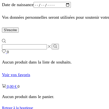
Date de naissance
Vos données personnelles seront utilisées pour soutenir votr
S'inscrire
Zone
de
Rechercher
0
saisie
de
Aucun produit dans la liste de souhaits.
recherche
Voir vos favoris
0,00
€
0
Aucun produit dans le panier.
Retour à la boutique