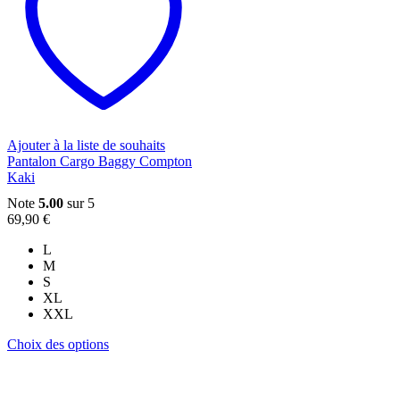
Les
options
peuvent
être
choisies
sur
la
page
du
Ajouter à la liste de souhaits
produit
Pantalon Cargo Baggy Compton
Kaki
Note
5.00
sur 5
69,90
€
L
M
S
XL
XXL
Ce
Choix des options
produit
a
plusieurs