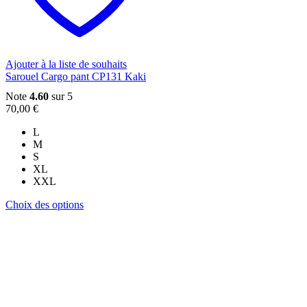
choisies
sur
la
page
du
Ajouter à la liste de souhaits
produit
Sarouel Cargo pant CP131 Kaki
Note
4.60
sur 5
70,00
€
L
M
S
XL
XXL
Ce
Choix des options
produit
a
plusieurs
variations.
Les
options
peuvent
être