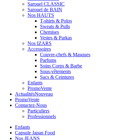
Sarouel CLASSIC
Sarouel de BAIN
Nos HAUTS
T-shirts & Polos
Sweats & Pulls
Chemises
Vestes & Parkas
Nos IZARS
Accessoires
Couvre-chefs & Masques
Parfums
Soins Corps & Barbe
Sous-vêtements
Sacs & Ceintures
Enfants
Promo
Vente
Actualités
Nouveau
Promo
Vente
Contactez-Nous
Particuliers
Professionnels
Enfants
Capsule Japan Food
Nos JEANS