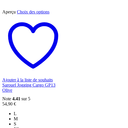
Ce
Aperçu
Choix des options
produit
a
plusieurs
variations.
Les
options
peuvent
être
choisies
sur
la
page
du
Ajouter à la liste de souhaits
produit
Sarouel Jogging Cargo GP13
Olive
Note
4.41
sur 5
54,90
€
L
M
S