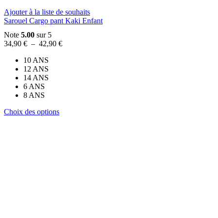
page
du
Ajouter à la liste de souhaits
produit
Sarouel Cargo pant Kaki Enfant
Note
5.00
sur 5
Plage
34,90
€
–
42,90
€
de
10 ANS
prix :
12 ANS
34,90 €
14 ANS
à
6 ANS
42,90 €
8 ANS
Ce
Choix des options
produit
a
plusieurs
variations.
Les
options
peuvent
être
choisies
sur
la
page