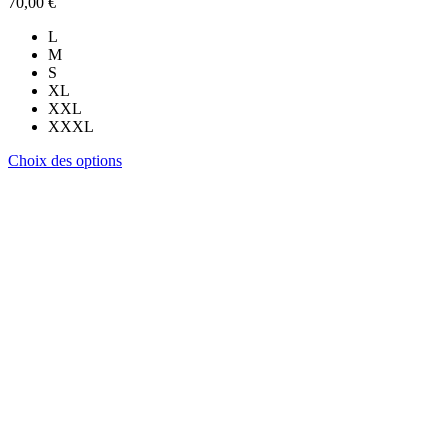
70,00
€
L
M
S
XL
XXL
XXXL
Ce
Choix des options
produit
a
plusieurs
variations.
Les
options
peuvent
être
choisies
sur
la
page
du
produit