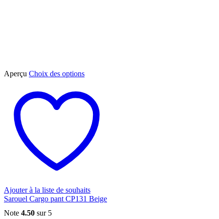
Ce
Aperçu
Choix des options
produit
a
plusieurs
variations.
Les
options
peuvent
être
choisies
sur
la
page
du
Ajouter à la liste de souhaits
produit
Sarouel Cargo pant CP131 Beige
Note
4.50
sur 5