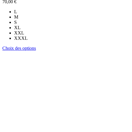
70,00
€
L
M
S
XL
XXL
XXXL
Ce
Choix des options
produit
a
plusieurs
variations.
Les
options
peuvent
être
choisies
sur
la
page
du
produit