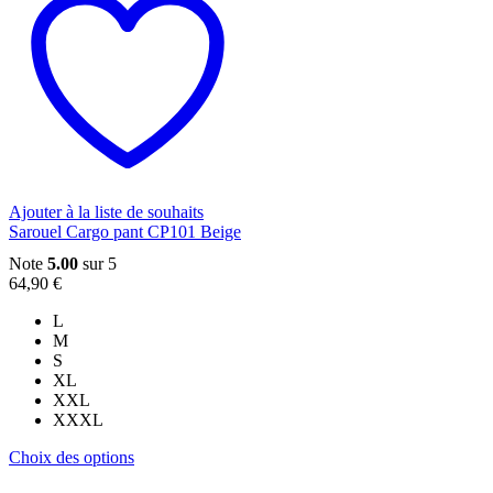
plusieurs
variations.
Les
options
peuvent
être
choisies
sur
la
page
du
Ajouter à la liste de souhaits
produit
Sarouel Cargo pant CP101 Beige
Note
5.00
sur 5
64,90
€
L
M
S
XL
XXL
XXXL
Ce
Choix des options
produit