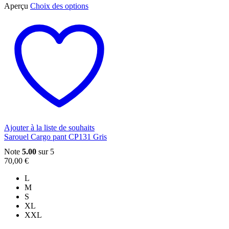
Ce
Aperçu
Choix des options
produit
a
plusieurs
variations.
Les
options
peuvent
être
choisies
sur
la
page
du
Ajouter à la liste de souhaits
produit
Sarouel Cargo pant CP131 Gris
Note
5.00
sur 5
70,00
€
L
M
S
XL
XXL