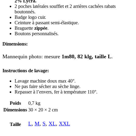
2% Lycra.
2 poches latérales soufflet et 2 arrières cachées rabats
boutonnés.
Badge logo cuir.
Ceinture à passant semi-élastique.
Braguette
zippée
.
Boutons personnalisés.
Dimensions:
Mannequin photo: mesure
1m80, 82 klg, taille L
.
Instructions de lavage:
Lavage machine doux max 40°.
Ne pas faire sécher au sèche linge.
Repasser à l’envers, fer à température 110°.
Poids
0,7 kg
Dimensions
30 × 20 × 2 cm
L
,
M
,
S
,
XL
,
XXL
Taille