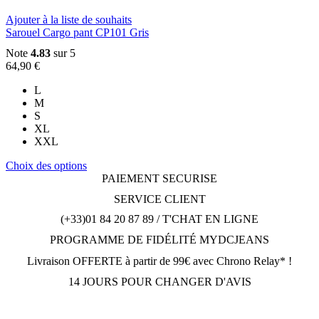
page
du
Ajouter à la liste de souhaits
produit
Sarouel Cargo pant CP101 Gris
Note
4.83
sur 5
64,90
€
L
M
S
XL
XXL
Ce
Choix des options
produit
PAIEMENT SECURISE
a
SERVICE CLIENT
plusieurs
variations.
(+33)01 84 20 87 89 / T'CHAT EN LIGNE
Les
PROGRAMME DE FIDÉLITÉ MYDCJEANS
options
peuvent
Livraison OFFERTE à partir de 99€ avec Chrono Relay* !
être
choisies
14 JOURS POUR CHANGER D'AVIS
sur
la
page