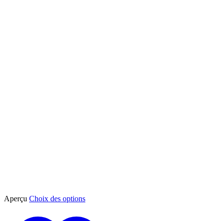
Ce
Aperçu
Choix des options
produit
a