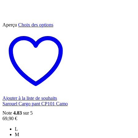
Ce
Aperçu
Choix des options
produit
a
plusieurs
variations.
Les
options
peuvent
être
choisies
sur
la
page
du
Ajouter à la liste de souhaits
produit
Sarouel Cargo pant CP101 Camo
Note
4.83
sur 5
69,90
€
L
M