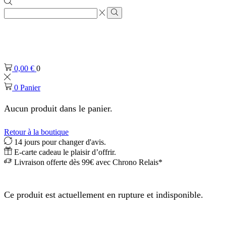
Zone
de
Rechercher
saisie
de
recherche
0,00
€
0
0
Panier
Aucun produit dans le panier.
Retour à la boutique
14 jours pour changer d'avis.
E-carte cadeau le plaisir d’offrir.
Livraison offerte dès 99€ avec Chrono Relais*
Ce produit est actuellement en rupture et indisponible.