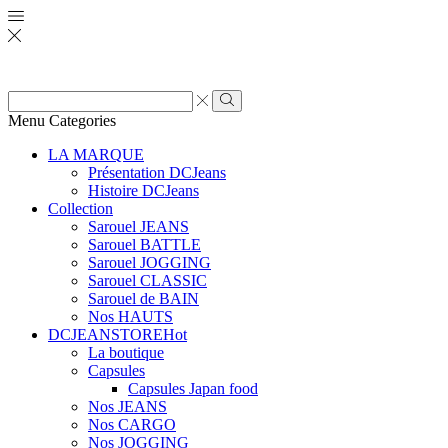
Zone
de
Rechercher
Menu
Categories
saisie
de
LA MARQUE
recherche
Présentation DCJeans
Histoire DCJeans
Collection
Sarouel JEANS
Sarouel BATTLE
Sarouel JOGGING
Sarouel CLASSIC
Sarouel de BAIN
Nos HAUTS
DCJEANSTORE
Hot
La boutique
Capsules
Capsules Japan food
Nos JEANS
Nos CARGO
Nos JOGGING