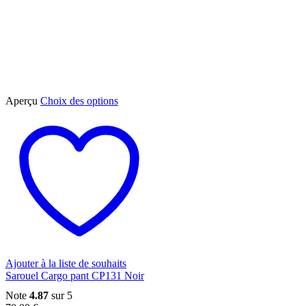
Ce
Aperçu
Choix des options
produit
a
plusieurs
variations.
Les
options
peuvent
être
choisies
sur
la
page
du
Ajouter à la liste de souhaits
produit
Sarouel Cargo pant CP131 Noir
Note
4.87
sur 5