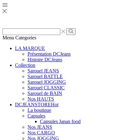
Zone
de
Rechercher
Menu
Categories
saisie
de
LA MARQUE
recherche
Présentation DCJeans
Histoire DCJeans
Collection
Sarouel JEANS
Sarouel BATTLE
Sarouel JOGGING
Sarouel CLASSIC
Sarouel de BAIN
Nos HAUTS
DCJEANSTORE
Hot
La boutique
Capsules
Capsules Japan food
Nos JEANS
Nos CARGO
Nos JOGGING