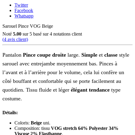
Twitter
Facebook
Whatsapp
Sarouel Pince VOG Beige
Noté
5.00
sur 5 basé sur
4
notations client
(
4
avis client)
Pantalon
Pince
coupe droite
large.
Simple
et
classe
style
sarouel avec entrejambe moyennement bas. Pinces à
l’avant et à l’arrière pour le volume, cela lui confère un
côté bouffant et confortable qui se porte facilement au
quotidien. Tissu fluide et léger
élégant tendance
type
costume.
Détails:
Coloris:
Beige
uni.
Composition: tissu
VOG
stretch 64% Polyester 34%
Viscose 2% Elasthanne
.