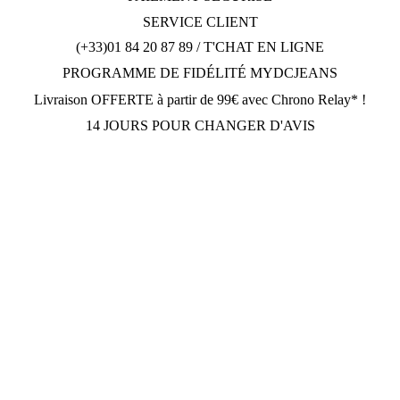
SERVICE CLIENT
(+33)01 84 20 87 89 / T'CHAT EN LIGNE
PROGRAMME DE FIDÉLITÉ MYDCJEANS
Livraison OFFERTE à partir de 99€ avec Chrono Relay* !
14 JOURS POUR CHANGER D'AVIS
DCJEANSTORE
169 avenue Gabriel Péri
92230 Gennevilliers
OUVERT Lun-Jeu: 10h30-12h30, 14h30-19h30; Dim: 11h-
19h30; Vendredi et Samedi: Fermé.
Tèl: (+33) 01.84.20.87.89