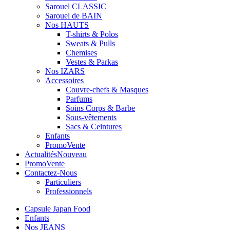
Sarouel CLASSIC
Sarouel de BAIN
Nos HAUTS
T-shirts & Polos
Sweats & Pulls
Chemises
Vestes & Parkas
Nos IZARS
Accessoires
Couvre-chefs & Masques
Parfums
Soins Corps & Barbe
Sous-vêtements
Sacs & Ceintures
Enfants
Promo
Vente
Actualités
Nouveau
Promo
Vente
Contactez-Nous
Particuliers
Professionnels
Capsule Japan Food
Enfants
Nos JEANS