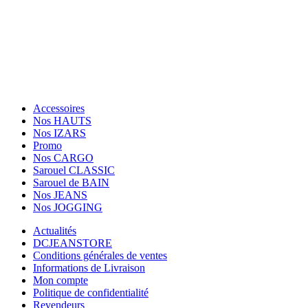
Suivez Nous
Paiement sécurisé
Facebook
Twitter
Instagram
Accessoires
Nos HAUTS
Nos IZARS
Promo
Nos CARGO
Sarouel CLASSIC
Sarouel de BAIN
Nos JEANS
Nos JOGGING
Actualités
DCJEANSTORE
Conditions générales de ventes
Informations de Livraison
Mon compte
Politique de confidentialité
Revendeurs