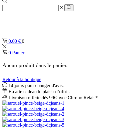
Zone
de
Rechercher
saisie
de
recherche
0,00
€
0
0
Panier
Aucun produit dans le panier.
Retour à la boutique
14 jours pour changer d'avis.
E-carte cadeau le plaisir d’offrir.
Livraison offerte dès 99€ avec Chrono Relais*