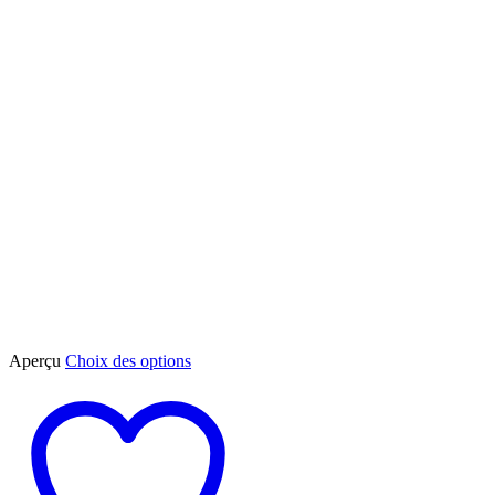
Ce
Aperçu
Choix des options
produit
a
plusieurs
variations.
Les
options