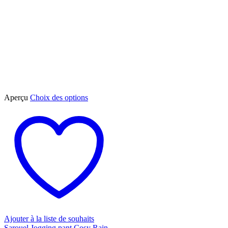
Ce
Aperçu
Choix des options
produit
a
plusieurs
variations.
Les
options
peuvent
être
choisies
sur
la
page
du
Ajouter à la liste de souhaits
produit
Sarouel Jogging pant Cosy Rain