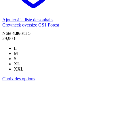
sur
la
page
du
Ajouter à la liste de souhaits
produit
Crewneck oversize GS1 Forest
Note
4.86
sur 5
29,90
€
L
M
S
XL
XXL
Ce
Choix des options
produit
a
plusieurs
variations.
Les
options
peuvent
être
choisies