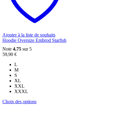
peuvent
être
choisies
sur
la
page
du
Ajouter à la liste de souhaits
produit
Hoodie Oversize Embrod Starfish
Note
4.75
sur 5
59,90
€
L
M
S
XL
XXL
XXXL
Ce
Choix des options
produit
a
plusieurs
variations.
Les
options