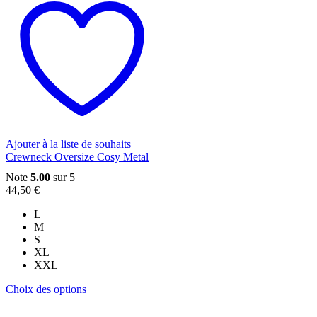
a
plusieurs
variations.
Les
options
peuvent
être
choisies
sur
la
page
du
Ajouter à la liste de souhaits
produit
Crewneck Oversize Cosy Metal
Note
5.00
sur 5
44,50
€
L
M
S
XL
XXL
Ce
Choix des options
produit
a