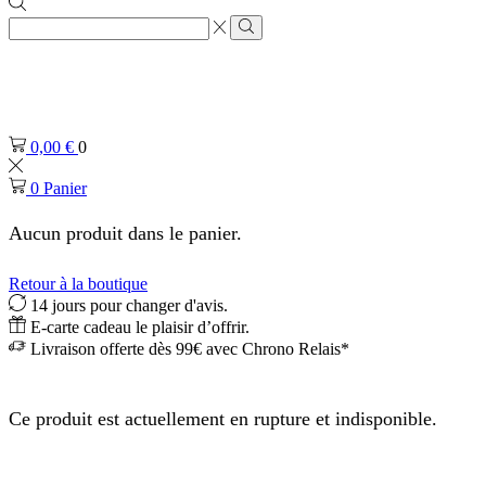
Zone
de
Rechercher
saisie
de
recherche
0,00
€
0
0
Panier
Aucun produit dans le panier.
Retour à la boutique
14 jours pour changer d'avis.
E-carte cadeau le plaisir d’offrir.
Livraison offerte dès 99€ avec Chrono Relais*
Ce produit est actuellement en rupture et indisponible.