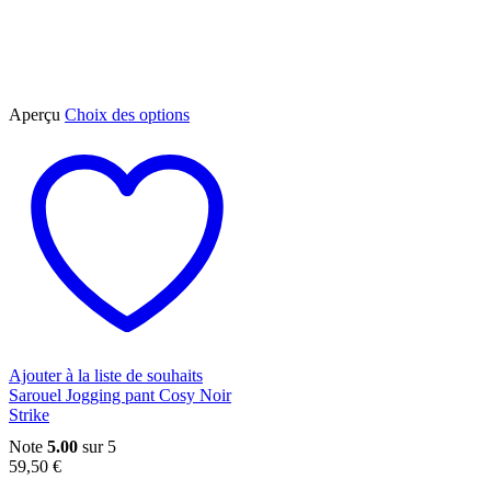
Ce
Aperçu
Choix des options
produit
a
plusieurs
variations.
Les
options
peuvent
être
choisies
sur
la
page
du
Ajouter à la liste de souhaits
produit
Sarouel Jogging pant Cosy Noir
Strike
Note
5.00
sur 5
59,50
€