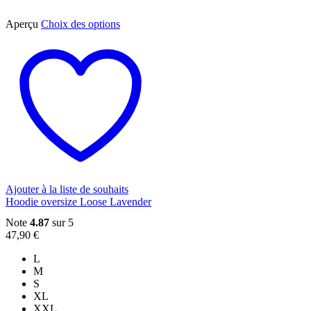
Ce
Aperçu
Choix des options
produit
a
plusieurs
variations.
Les
options
peuvent
être
choisies
sur
la
page
du
Ajouter à la liste de souhaits
produit
Hoodie oversize Loose Lavender
Note
4.87
sur 5
47,90
€
L
M
S
XL
XXL