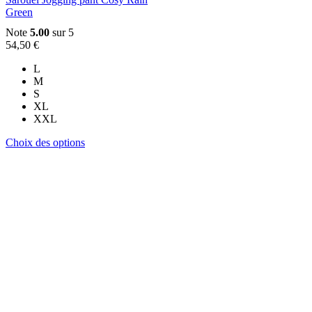
Green
Note
5.00
sur 5
54,50
€
L
M
S
XL
XXL
Ce
Choix des options
produit
a
plusieurs
variations.
Les
options
peuvent
être
choisies
sur
la
page
du