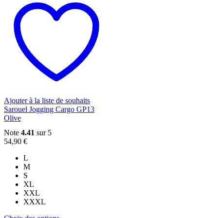
a
plusieurs
variations.
Les
options
peuvent
être
choisies
sur
la
page
du
Ajouter à la liste de souhaits
produit
Sarouel Jogging Cargo GP13
Olive
Note
4.41
sur 5
54,90
€
L
M
S
XL
XXL
XXXL
Ce