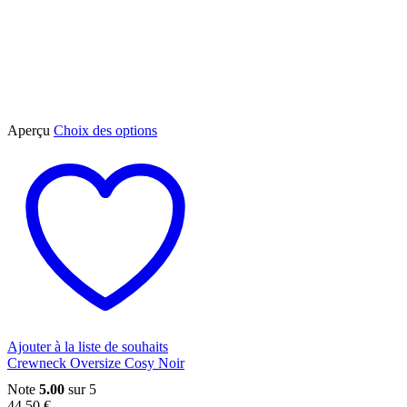
Ce
Aperçu
Choix des options
produit
a
plusieurs
variations.
Les
options
peuvent
être
choisies
sur
la
page
du
Ajouter à la liste de souhaits
produit
Crewneck Oversize Cosy Noir
Note
5.00
sur 5
44,50
€