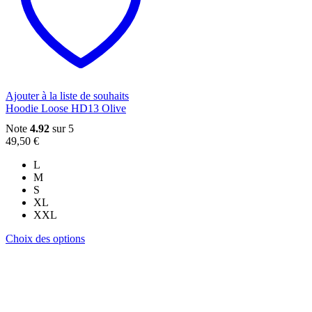
options
peuvent
être
choisies
sur
la
page
du
Ajouter à la liste de souhaits
produit
Hoodie Loose HD13 Olive
Note
4.92
sur 5
49,50
€
L
M
S
XL
XXL
Ce
Choix des options
produit
a
plusieurs
variations.
Les