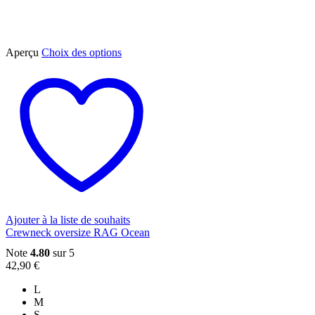
Ce
Aperçu
Choix des options
produit
a
plusieurs
variations.
Les
options
peuvent
être
choisies
sur
la
page
du
Ajouter à la liste de souhaits
produit
Crewneck oversize RAG Ocean
Note
4.80
sur 5
42,90
€
L
M
S