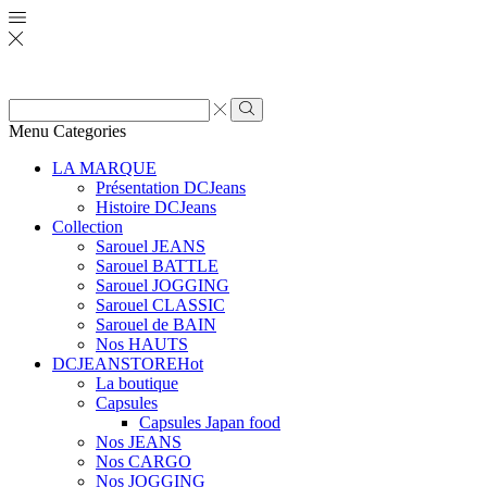
Zone
de
Rechercher
Menu
Categories
saisie
de
LA MARQUE
recherche
Présentation DCJeans
Histoire DCJeans
Collection
Sarouel JEANS
Sarouel BATTLE
Sarouel JOGGING
Sarouel CLASSIC
Sarouel de BAIN
Nos HAUTS
DCJEANSTORE
Hot
La boutique
Capsules
Capsules Japan food
Nos JEANS
Nos CARGO
Nos JOGGING