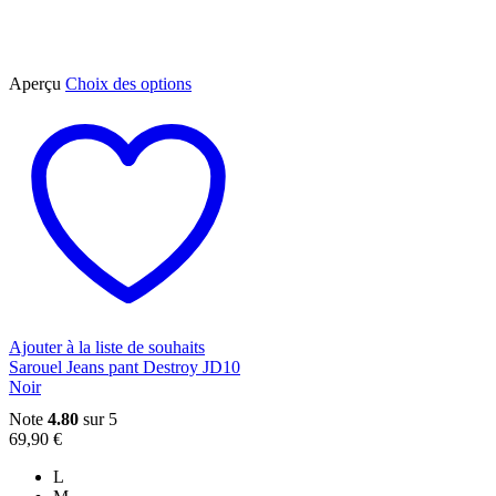
Ce
Aperçu
Choix des options
produit
a
plusieurs
variations.
Les
options
peuvent
être
choisies
sur
la
page
du
Ajouter à la liste de souhaits
produit
Sarouel Jeans pant Destroy JD10
Noir
Note
4.80
sur 5
69,90
€
L