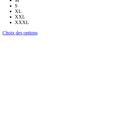
M
S
XL
XXL
XXXL
Ce
Choix des options
produit
a
plusieurs
variations.
Les
options
peuvent
être
choisies
sur
la
page
du
produit