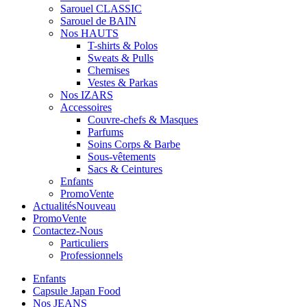
Sarouel CLASSIC
Sarouel de BAIN
Nos HAUTS
T-shirts & Polos
Sweats & Pulls
Chemises
Vestes & Parkas
Nos IZARS
Accessoires
Couvre-chefs & Masques
Parfums
Soins Corps & Barbe
Sous-vêtements
Sacs & Ceintures
Enfants
Promo
Vente
Actualités
Nouveau
Promo
Vente
Contactez-Nous
Particuliers
Professionnels
Enfants
Capsule Japan Food
Nos JEANS