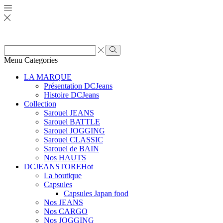
Zone
de
Rechercher
Menu
Categories
saisie
de
LA MARQUE
recherche
Présentation DCJeans
Histoire DCJeans
Collection
Sarouel JEANS
Sarouel BATTLE
Sarouel JOGGING
Sarouel CLASSIC
Sarouel de BAIN
Nos HAUTS
DCJEANSTORE
Hot
La boutique
Capsules
Capsules Japan food
Nos JEANS
Nos CARGO
Nos JOGGING