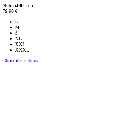
Note
5.00
sur 5
79,90
€
L
M
S
XL
XXL
XXXL
Ce
Choix des options
produit
a
plusieurs
variations.
Les
options
peuvent
être
choisies
sur
la
page
du
produit