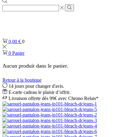
Zone
de
Rechercher
saisie
de
recherche
0,00
€
0
0
Panier
Aucun produit dans le panier.
Retour à la boutique
14 jours pour changer d'avis.
E-carte cadeau le plaisir d’offrir.
Livraison offerte dès 99€ avec Chrono Relais*