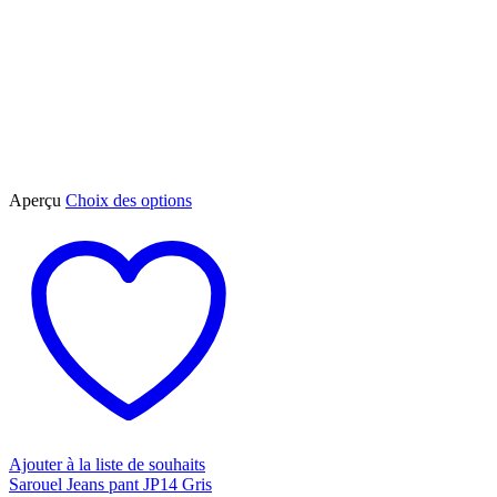
Ce
Aperçu
Choix des options
produit
a
plusieurs
variations.
Les
options
peuvent
être
choisies
sur
la
page
du
Ajouter à la liste de souhaits
produit
Sarouel Jeans pant JP14 Gris