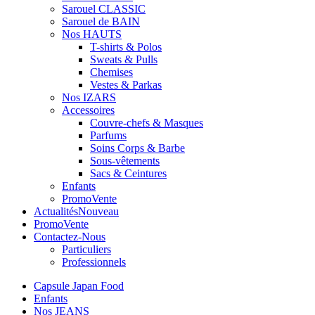
Sarouel CLASSIC
Sarouel de BAIN
Nos HAUTS
T-shirts & Polos
Sweats & Pulls
Chemises
Vestes & Parkas
Nos IZARS
Accessoires
Couvre-chefs & Masques
Parfums
Soins Corps & Barbe
Sous-vêtements
Sacs & Ceintures
Enfants
Promo
Vente
Actualités
Nouveau
Promo
Vente
Contactez-Nous
Particuliers
Professionnels
Capsule Japan Food
Enfants
Nos JEANS