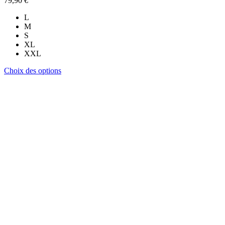
79,90
€
L
M
S
XL
XXL
Ce
Choix des options
produit
a
plusieurs
variations.
Les
options
peuvent
être
choisies
sur
la
page
du
produit