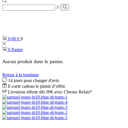
Zone
de
Rechercher
saisie
de
recherche
0,00
€
0
0
Panier
Aucun produit dans le panier.
Retour à la boutique
14 jours pour changer d'avis.
E-carte cadeau le plaisir d’offrir.
Livraison offerte dès 99€ avec Chrono Relais*