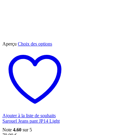
Ce
Aperçu
Choix des options
produit
a
plusieurs
variations.
Les
options
peuvent
être
choisies
sur
la
page
du
Ajouter à la liste de souhaits
produit
Sarouel Jeans pant JP14 Light
Note
4.60
sur 5