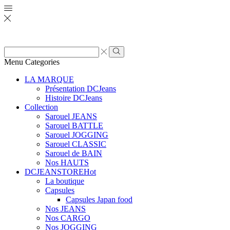
Zone
de
Rechercher
Menu
Categories
saisie
de
LA MARQUE
recherche
Présentation DCJeans
Histoire DCJeans
Collection
Sarouel JEANS
Sarouel BATTLE
Sarouel JOGGING
Sarouel CLASSIC
Sarouel de BAIN
Nos HAUTS
DCJEANSTORE
Hot
La boutique
Capsules
Capsules Japan food
Nos JEANS
Nos CARGO
Nos JOGGING