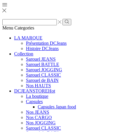
Zone
de
Rechercher
Menu
Categories
saisie
de
LA MARQUE
recherche
Présentation DCJeans
Histoire DCJeans
Collection
Sarouel JEANS
Sarouel BATTLE
Sarouel JOGGING
Sarouel CLASSIC
Sarouel de BAIN
Nos HAUTS
DCJEANSTORE
Hot
La boutique
Capsules
Capsules Japan food
Nos JEANS
Nos CARGO
Nos JOGGING
Sarouel CLASSIC