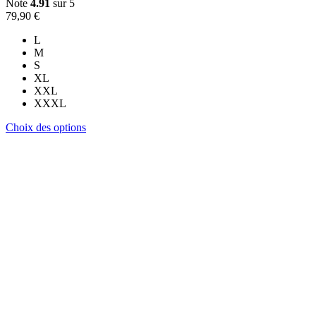
Note
4.91
sur 5
79,90
€
L
M
S
XL
XXL
XXXL
Ce
Choix des options
produit
a
plusieurs
variations.
Les
options
peuvent
être
choisies
sur
la
page
du
produit