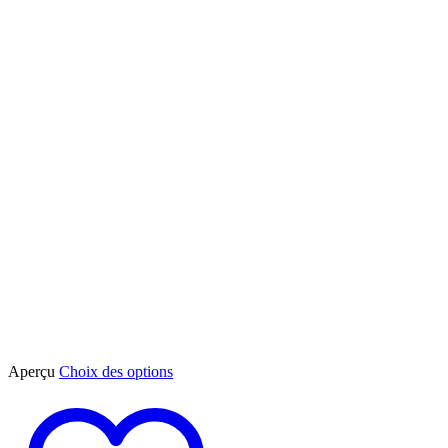
Ce
Aperçu
Choix des options
produit
a
plusieurs
variations.