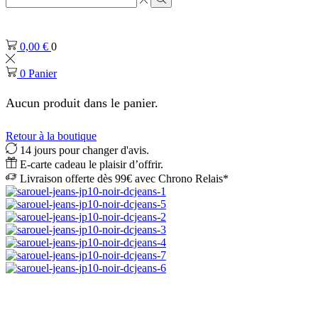
de
Rechercher
saisie
de
0,00
€
0
recherche
0
Panier
Aucun produit dans le panier.
Retour à la boutique
14 jours pour changer d'avis.
E-carte cadeau le plaisir d’offrir.
Livraison offerte dès 99€ avec Chrono Relais*