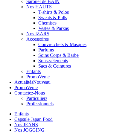
Sarouel de BAIN
Nos HAUTS
T-shirts & Polos
Sweats & Pulls
Chemises
Vestes & Parkas
Nos IZARS
Accessoires
Couvre-chefs & Masques
Parfums
Soins Corps & Barbe
Sous-vêtements
Sacs & Ceintures
Enfants
Promo
Vente
Actualités
Nouveau
Promo
Vente
Contactez-Nous
Particuliers
Professionnels
Enfants
Capsule Japan Food
Nos JEANS
Nos JOGGING