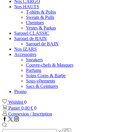
Nos CARGO
Nos HAUTS
T-shirts & Polos
Sweats & Pulls
Chemises
Vestes & Parkas
Sarouel CLASSIC
Sarouel de BAIN
Sarouel de BAIN
Nos IZARS
Accessoires
Sneakers
Couvre-chefs & Masques
Parfums
Soins Corps & Barbe
Sous-vêtements
Sacs & Ceintures
Promo
Wishlist
0
Panier
0,00
€
0
Connexion / Inscription
Facebook
Twitter
Instagram
Zone