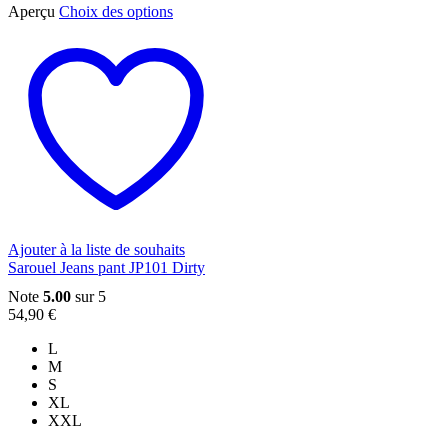
Ce
Aperçu
Choix des options
produit
a
plusieurs
variations.
Les
options
peuvent
être
choisies
sur
la
page
du
Ajouter à la liste de souhaits
produit
Sarouel Jeans pant JP101 Dirty
Note
5.00
sur 5
54,90
€
L
M
S
XL
XXL