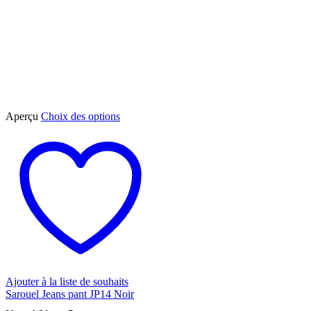
Ce
Aperçu
Choix des options
produit
a
plusieurs
variations.
Les
options
peuvent
être
choisies
sur
la
page
du
Ajouter à la liste de souhaits
produit
Sarouel Jeans pant JP14 Noir