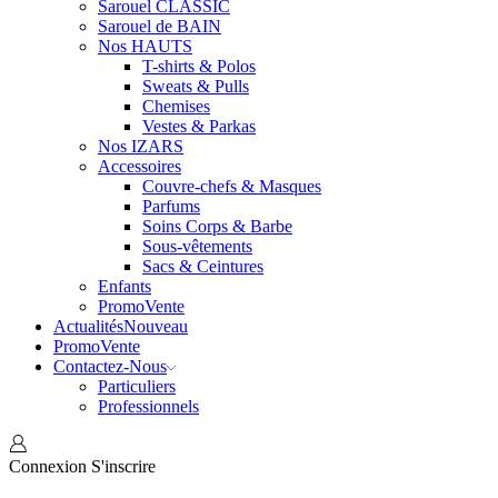
Sarouel CLASSIC
Sarouel de BAIN
Nos HAUTS
T-shirts & Polos
Sweats & Pulls
Chemises
Vestes & Parkas
Nos IZARS
Accessoires
Couvre-chefs & Masques
Parfums
Soins Corps & Barbe
Sous-vêtements
Sacs & Ceintures
Enfants
Promo
Vente
Actualités
Nouveau
Promo
Vente
Contactez-Nous
Particuliers
Professionnels
Connexion
S'inscrire