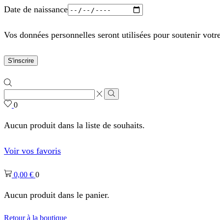
Date de naissance
Vos données personnelles seront utilisées pour soutenir votr
S'inscrire
Zone
de
Rechercher
0
saisie
de
Aucun produit dans la liste de souhaits.
recherche
Voir vos favoris
0,00
€
0
Aucun produit dans le panier.
Retour à la boutique