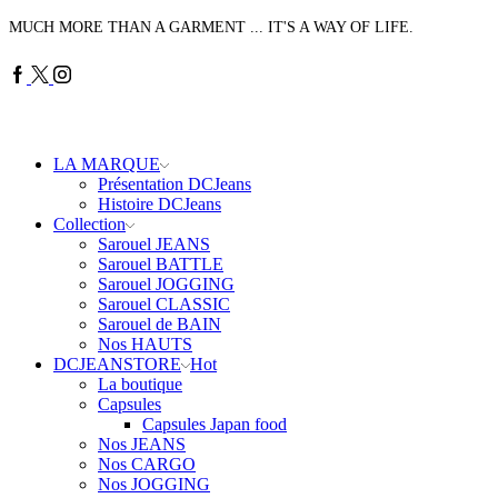
MUCH MORE THAN A GARMENT ... IT'S A WAY OF LIFE.
Facebook
Twitter
Instagram
LA MARQUE
Présentation DCJeans
Histoire DCJeans
Collection
Sarouel JEANS
Sarouel BATTLE
Sarouel JOGGING
Sarouel CLASSIC
Sarouel de BAIN
Nos HAUTS
DCJEANSTORE
Hot
La boutique
Capsules
Capsules Japan food
Nos JEANS
Nos CARGO
Nos JOGGING