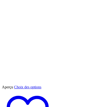
Ce
Aperçu
Choix des options
produit
a
plusieurs
variations.