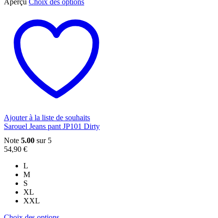
Ce
Aperçu
Choix des options
produit
a
plusieurs
variations.
Les
options
peuvent
être
choisies
sur
la
page
du
Ajouter à la liste de souhaits
produit
Sarouel Jeans pant JP101 Dirty
Note
5.00
sur 5
54,90
€
L
M
S
XL
XXL
Ce
Choix des options