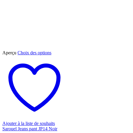
Ce
Aperçu
Choix des options
produit
a
plusieurs
variations.
Les
options
peuvent
être
choisies
sur
la
page
du
Ajouter à la liste de souhaits
produit
Sarouel Jeans pant JP14 Noir