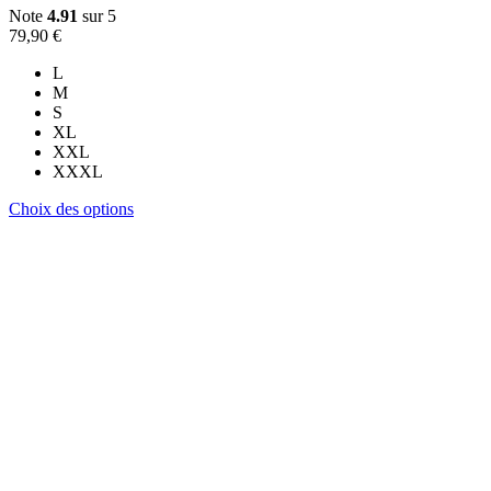
Note
4.91
sur 5
79,90
€
L
M
S
XL
XXL
XXXL
Ce
Choix des options
produit
a
plusieurs
variations.
Les
options
peuvent
être
choisies
sur
la
page
du
produit