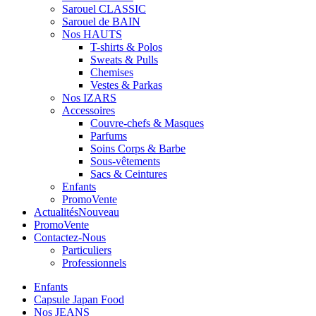
Sarouel CLASSIC
Sarouel de BAIN
Nos HAUTS
T-shirts & Polos
Sweats & Pulls
Chemises
Vestes & Parkas
Nos IZARS
Accessoires
Couvre-chefs & Masques
Parfums
Soins Corps & Barbe
Sous-vêtements
Sacs & Ceintures
Enfants
Promo
Vente
Actualités
Nouveau
Promo
Vente
Contactez-Nous
Particuliers
Professionnels
Enfants
Capsule Japan Food
Nos JEANS