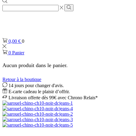
Zone
de
Rechercher
saisie
de
recherche
0,00
€
0
0
Panier
Aucun produit dans le panier.
Retour à la boutique
14 jours pour changer d'avis.
E-carte cadeau le plaisir d’offrir.
Livraison offerte dès 99€ avec Chrono Relais*