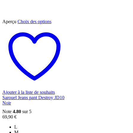
Ce
Aperçu
Choix des options
produit
a
plusieurs
variations.
Les
options
peuvent
être
choisies
sur
la
page
du
Ajouter à la liste de souhaits
produit
Sarouel Jeans pant Destroy JD10
Noir
Note
4.80
sur 5
69,90
€
L
M