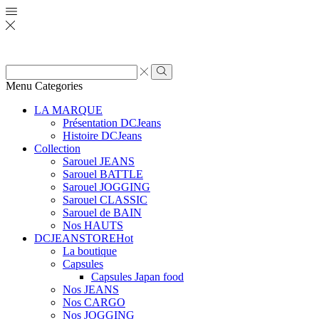
Zone
de
Rechercher
Menu
Categories
saisie
de
LA MARQUE
recherche
Présentation DCJeans
Histoire DCJeans
Collection
Sarouel JEANS
Sarouel BATTLE
Sarouel JOGGING
Sarouel CLASSIC
Sarouel de BAIN
Nos HAUTS
DCJEANSTORE
Hot
La boutique
Capsules
Capsules Japan food
Nos JEANS
Nos CARGO
Nos JOGGING