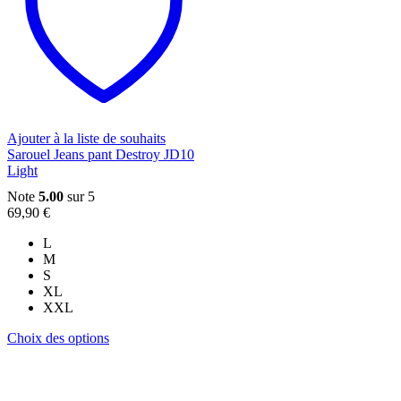
Les
options
peuvent
être
choisies
sur
la
page
du
Ajouter à la liste de souhaits
produit
Sarouel Jeans pant Destroy JD10
Light
Note
5.00
sur 5
69,90
€
L
M
S
XL
XXL
Ce
Choix des options
produit
a
plusieurs