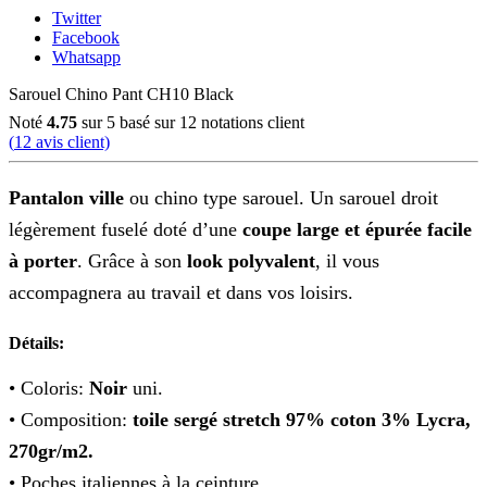
Twitter
Facebook
Whatsapp
Sarouel Chino Pant CH10 Black
Noté
4.75
sur 5 basé sur
12
notations client
(
12
avis client)
Pantalon ville
ou chino type sarouel. Un sarouel droit
légèrement fuselé doté d’une
coupe large et épurée facile
à porter
. Grâce à son
look polyvalent
, il vous
accompagnera au travail et dans vos loisirs.
Détails:
• Coloris:
Noir
uni.
• Composition:
toile sergé stretch 97% coton 3% Lycra,
270gr/m2.
• Poches italiennes à la ceinture.