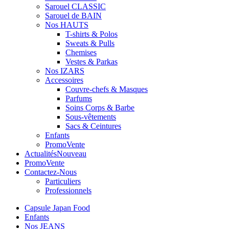
Sarouel CLASSIC
Sarouel de BAIN
Nos HAUTS
T-shirts & Polos
Sweats & Pulls
Chemises
Vestes & Parkas
Nos IZARS
Accessoires
Couvre-chefs & Masques
Parfums
Soins Corps & Barbe
Sous-vêtements
Sacs & Ceintures
Enfants
Promo
Vente
Actualités
Nouveau
Promo
Vente
Contactez-Nous
Particuliers
Professionnels
Capsule Japan Food
Enfants
Nos JEANS