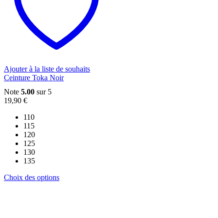
options
peuvent
être
choisies
sur
la
page
du
Ajouter à la liste de souhaits
produit
Ceinture Toka Noir
Note
5.00
sur 5
19,90
€
110
115
120
125
130
135
Ce
Choix des options
produit
a
plusieurs
variations.