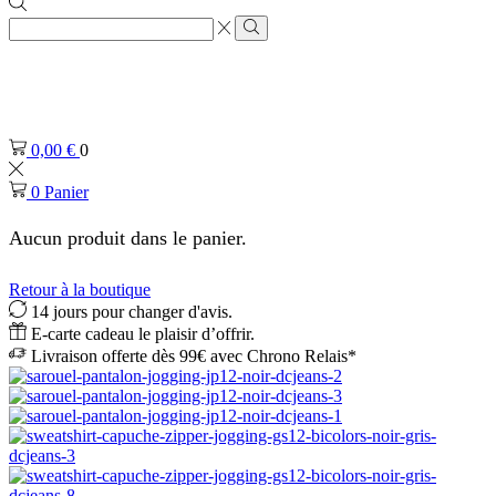
Zone
de
Rechercher
saisie
de
recherche
0,00
€
0
0
Panier
Aucun produit dans le panier.
Retour à la boutique
14 jours pour changer d'avis.
E-carte cadeau le plaisir d’offrir.
Livraison offerte dès 99€ avec Chrono Relais*