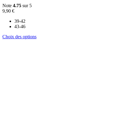
Note
4.75
sur 5
9,90
€
39-42
43-46
Ce
Choix des options
produit
a
plusieurs
variations.
Les
options
peuvent
être
choisies
sur
la
page
du
produit