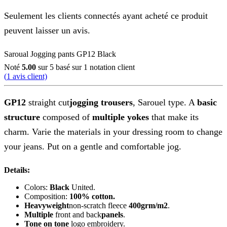
Seulement les clients connectés ayant acheté ce produit
peuvent laisser un avis.
Saroual Jogging pants GP12 Black
Noté
5.00
sur 5 basé sur
1
notation client
(
1
avis client)
GP12
straight cut
jogging trousers
, Sarouel type. A
basic
structure
composed of
multiple yokes
that make its
charm. Varie the materials in your dressing room to change
your jeans. Put on a gentle and comfortable jog.
Details:
Colors:
Black
United.
Composition:
100% cotton.
Heavyweight
non-scratch fleece
400grm/m2
.
Multiple
front and back
panels
.
Tone on tone
logo embroidery.