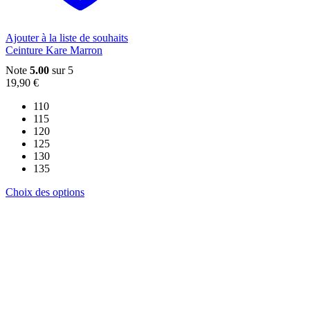
la
page
du
Ajouter à la liste de souhaits
produit
Ceinture Kare Marron
Note
5.00
sur 5
19,90
€
110
115
120
125
130
135
Ce
Choix des options
produit
a
plusieurs
variations.
Les
options
peuvent
être
choisies