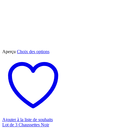
Ce
Aperçu
Choix des options
produit
a
plusieurs
variations.
Les
options
peuvent
être
choisies
sur
la
page
du
Ajouter à la liste de souhaits
produit
Lot de 3 Chaussettes Noir