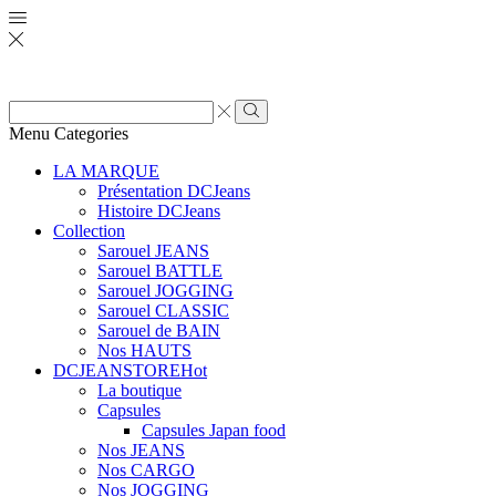
Zone
de
Rechercher
Menu
Categories
saisie
de
LA MARQUE
recherche
Présentation DCJeans
Histoire DCJeans
Collection
Sarouel JEANS
Sarouel BATTLE
Sarouel JOGGING
Sarouel CLASSIC
Sarouel de BAIN
Nos HAUTS
DCJEANSTORE
Hot
La boutique
Capsules
Capsules Japan food
Nos JEANS
Nos CARGO
Nos JOGGING