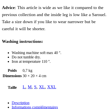
Advice
: This article is wide as we like it compared to the
previous collection and the inside leg is low like a Sarouel.
Take a size down if you like to wear narrower but be
careful it will be shorter.
Washing instructions:
Washing machine soft max 40 °.
Do not tumble dry.
Iron at temperature 110 °.
Poids
0,7 kg
Dimensions
30 × 20 × 4 cm
L
,
M
,
S
,
XL
,
XXL
Taille
Description
Informations complémentaires