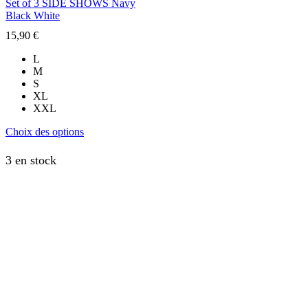
Set of 3 SIDE SHOWS Navy
Black White
15,90
€
L
M
S
XL
XXL
Ce
Choix des options
produit
a
3 en stock
plusieurs
variations.
Les
options
peuvent
être
choisies
sur
la
page
du
produit