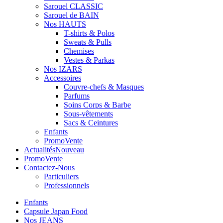
Sarouel CLASSIC
Sarouel de BAIN
Nos HAUTS
T-shirts & Polos
Sweats & Pulls
Chemises
Vestes & Parkas
Nos IZARS
Accessoires
Couvre-chefs & Masques
Parfums
Soins Corps & Barbe
Sous-vêtements
Sacs & Ceintures
Enfants
Promo
Vente
Actualités
Nouveau
Promo
Vente
Contactez-Nous
Particuliers
Professionnels
Enfants
Capsule Japan Food
Nos JEANS