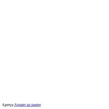
sur
la
page
du
produit
Aperçu
Ajouter au panier