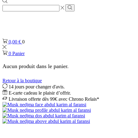
Zone
de
Rechercher
saisie
de
recherche
0,00
€
0
0
Panier
Aucun produit dans le panier.
Retour à la boutique
14 jours pour changer d'avis.
E-carte cadeau le plaisir d’offrir.
Livraison offerte dès 99€ avec Chrono Relais*