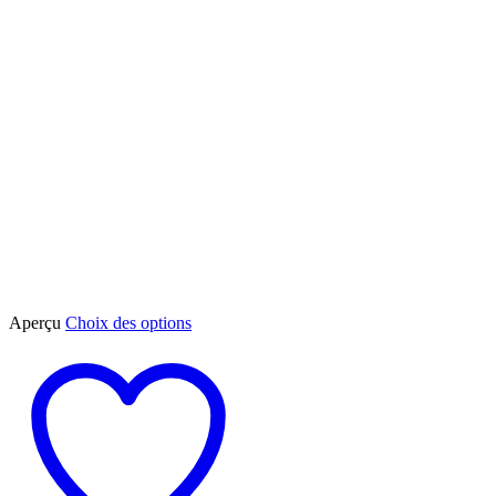
Ce
Aperçu
Choix des options
produit
a
plusieurs
variations.
Les
options
peuvent
être