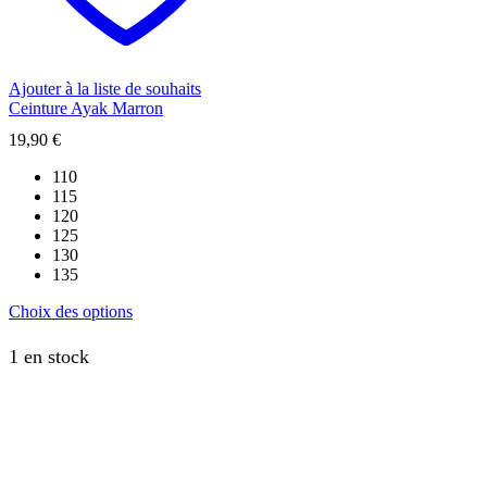
choisies
sur
la
page
du
Ajouter à la liste de souhaits
produit
Ceinture Ayak Marron
19,90
€
110
115
120
125
130
135
Ce
Choix des options
produit
a
1 en stock
plusieurs
variations.
Les
options
peuvent
être
choisies