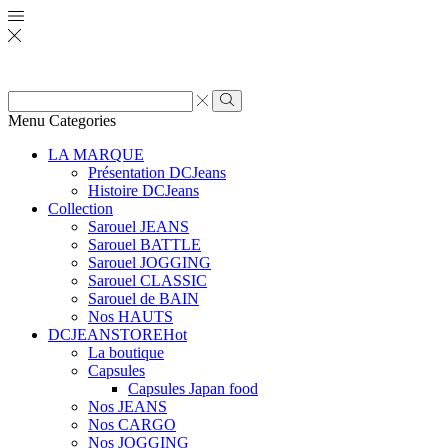
Zone
de
Rechercher
Menu
Categories
saisie
de
LA MARQUE
recherche
Présentation DCJeans
Histoire DCJeans
Collection
Sarouel JEANS
Sarouel BATTLE
Sarouel JOGGING
Sarouel CLASSIC
Sarouel de BAIN
Nos HAUTS
DCJEANSTORE
Hot
La boutique
Capsules
Capsules Japan food
Nos JEANS
Nos CARGO
Nos JOGGING