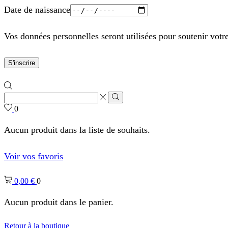
Date de naissance
Vos données personnelles seront utilisées pour soutenir votr
S'inscrire
Zone
de
Rechercher
0
saisie
de
Aucun produit dans la liste de souhaits.
recherche
Voir vos favoris
0,00
€
0
Aucun produit dans le panier.
Retour à la boutique