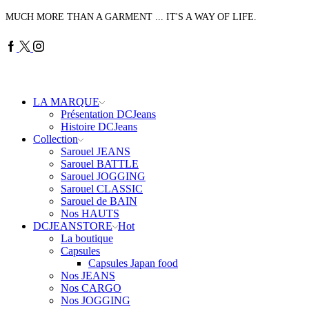
MUCH MORE THAN A GARMENT ... IT'S A WAY OF LIFE.
Facebook
Twitter
Instagram
LA MARQUE
Présentation DCJeans
Histoire DCJeans
Collection
Sarouel JEANS
Sarouel BATTLE
Sarouel JOGGING
Sarouel CLASSIC
Sarouel de BAIN
Nos HAUTS
DCJEANSTORE
Hot
La boutique
Capsules
Capsules Japan food
Nos JEANS
Nos CARGO
Nos JOGGING