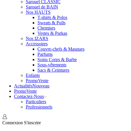
Sarouel CLASSIC
Sarouel de BAIN
Nos HAUTS
T-shirts & Polos
Sweats & Pulls
Chemises
Vestes & Parkas
Nos IZARS
Accessoires
Couvre-chefs & Masques
Parfums
Soins Corps & Barbe
Sous-vêtements
Sacs & Ceintures
Enfants
Promo
Vente
Actualités
Nouveau
Promo
Vente
Contactez-Nous
Particuliers
Professionnels
Connexion
S'inscrire