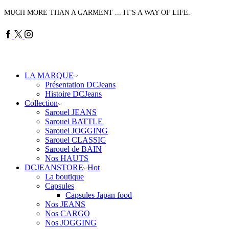
MUCH MORE THAN A GARMENT ... IT'S A WAY OF LIFE.
Facebook
Twitter
Instagram
LA MARQUE
Présentation DCJeans
Histoire DCJeans
Collection
Sarouel JEANS
Sarouel BATTLE
Sarouel JOGGING
Sarouel CLASSIC
Sarouel de BAIN
Nos HAUTS
DCJEANSTORE
Hot
La boutique
Capsules
Capsules Japan food
Nos JEANS
Nos CARGO
Nos JOGGING