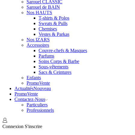
Sarouel CLASSIC
Sarouel de BAIN
Nos HAUTS
T-shirts & Polos
Sweats & Pulls
Chemises
Vestes & Parkas
Nos IZARS
Accessoires
Couvre-chefs & Masques
Parfums
Soins Corps & Barbe
Sous-vêtements
Sacs & Ceintures
Enfants
Promo
Vente
Actualités
Nouveau
Promo
Vente
Contactez-Nous
Particuliers
Professionnels
Connexion
S'inscrire