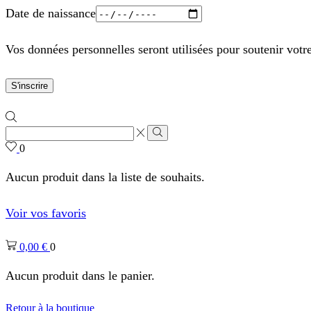
Date de naissance
Vos données personnelles seront utilisées pour soutenir votr
S'inscrire
Zone
de
Rechercher
0
saisie
de
Aucun produit dans la liste de souhaits.
recherche
Voir vos favoris
0,00
€
0
Aucun produit dans le panier.
Retour à la boutique