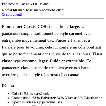
Pantacourt Classic VOG Blanc
Noté
4.60
sur 5 basé sur
5
notations client
(
5
avis client)
Pantacourt Classic COS
coupe droite
large
. Un
pantacourt simple traditionnel de
style sarouel
avec
entrejambe moyennement bas. Pinces à l’avant et à
l’arrière pour le volume, cela lui confère un côté bouffant
qui se porte facilement dans la vie de tous les jours.
Tissu
classe
type costume,
léger
,
fluide et
extensible
. Ce
pantacourt classic se marie très bien avec nos hauts
oversize pour un
style décontracté et casual.
Détails:
Coloris:
Blanc cassé
uni.
Composition:
63% Polyester 34% Viscose 3% Elasthanne
.
2 poches cotés à zip personnalisés.