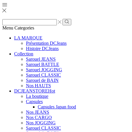
Zone
de
Rechercher
Menu
Categories
saisie
de
LA MARQUE
recherche
Présentation DCJeans
Histoire DCJeans
Collection
Sarouel JEANS
Sarouel BATTLE
Sarouel JOGGING
Sarouel CLASSIC
Sarouel de BAIN
Nos HAUTS
DCJEANSTORE
Hot
La boutique
Capsules
Capsules Japan food
Nos JEANS
Nos CARGO
Nos JOGGING
Sarouel CLASSIC