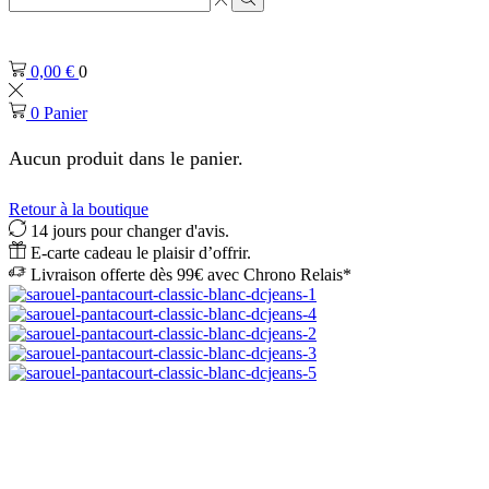
de
Rechercher
saisie
de
0,00
€
0
recherche
0
Panier
Aucun produit dans le panier.
Retour à la boutique
14 jours pour changer d'avis.
E-carte cadeau le plaisir d’offrir.
Livraison offerte dès 99€ avec Chrono Relais*