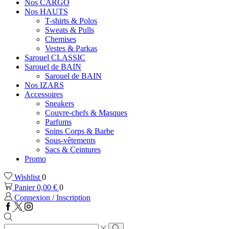
Nos CARGO
Nos HAUTS
T-shirts & Polos
Sweats & Pulls
Chemises
Vestes & Parkas
Sarouel CLASSIC
Sarouel de BAIN
Sarouel de BAIN
Nos IZARS
Accessoires
Sneakers
Couvre-chefs & Masques
Parfums
Soins Corps & Barbe
Sous-vêtements
Sacs & Ceintures
Promo
Wishlist
0
Panier
0,00
€
0
Connexion / Inscription
Facebook
Twitter
Instagram
Zone