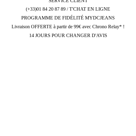
SERVICE CLIENT
(+33)01 84 20 87 89 / T'CHAT EN LIGNE
PROGRAMME DE FIDÉLITÉ MYDCJEANS
Livraison OFFERTE à partir de 99€ avec Chrono Relay* !
14 JOURS POUR CHANGER D'AVIS
DCJEANSTORE
169 avenue Gabriel Péri
92230 Gennevilliers
OUVERT Lun-Jeu: 10h30-12h30, 14h30-19h30; Dim: 11h-
19h30; Vendredi et Samedi: Fermé.
Tèl: (+33) 01.84.20.87.89
Suivez Nous
Paiement sécurisé