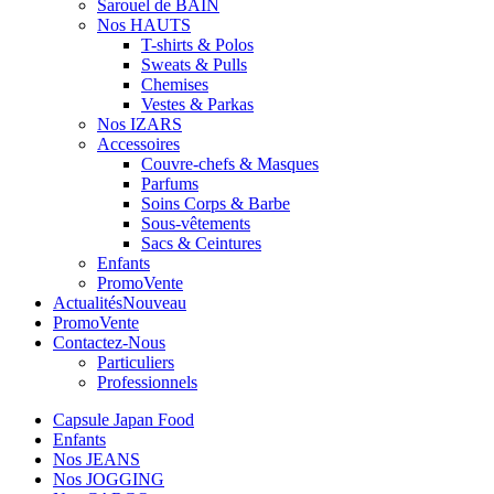
Sarouel de BAIN
Nos HAUTS
T-shirts & Polos
Sweats & Pulls
Chemises
Vestes & Parkas
Nos IZARS
Accessoires
Couvre-chefs & Masques
Parfums
Soins Corps & Barbe
Sous-vêtements
Sacs & Ceintures
Enfants
Promo
Vente
Actualités
Nouveau
Promo
Vente
Contactez-Nous
Particuliers
Professionnels
Capsule Japan Food
Enfants
Nos JEANS
Nos JOGGING