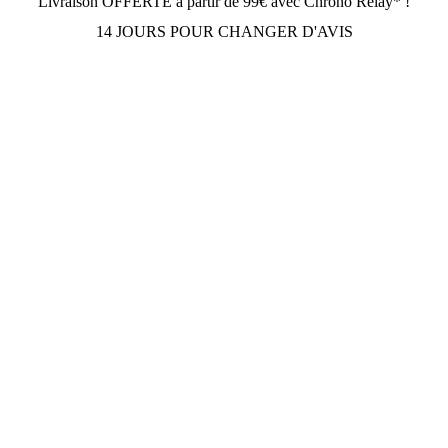
Livraison OFFERTE à partir de 99€ avec Chrono Relay* !
14 JOURS POUR CHANGER D'AVIS
DCJEANSTORE
169 avenue Gabriel Péri
92230 Gennevilliers
OUVERT Lun-Jeu: 10h30-12h30, 14h30-19h30; Dim: 11h-
19h30; Vendredi et Samedi: Fermé.
Tèl: (+33) 01.84.20.87.89
Suivez Nous
Paiement sécurisé
Facebook
Twitter
Instagram