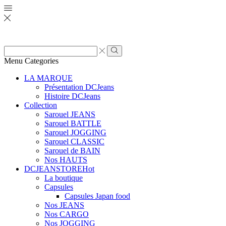
Zone
de
Rechercher
Menu
Categories
saisie
de
LA MARQUE
recherche
Présentation DCJeans
Histoire DCJeans
Collection
Sarouel JEANS
Sarouel BATTLE
Sarouel JOGGING
Sarouel CLASSIC
Sarouel de BAIN
Nos HAUTS
DCJEANSTORE
Hot
La boutique
Capsules
Capsules Japan food
Nos JEANS
Nos CARGO
Nos JOGGING