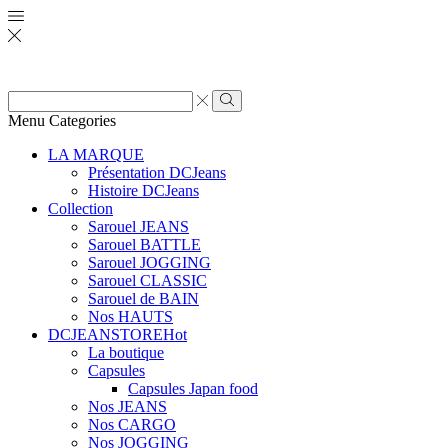
Zone
de
Rechercher
Menu
Categories
saisie
de
LA MARQUE
recherche
Présentation DCJeans
Histoire DCJeans
Collection
Sarouel JEANS
Sarouel BATTLE
Sarouel JOGGING
Sarouel CLASSIC
Sarouel de BAIN
Nos HAUTS
DCJEANSTORE
Hot
La boutique
Capsules
Capsules Japan food
Nos JEANS
Nos CARGO
Nos JOGGING