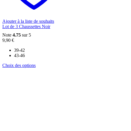
sur
la
page
du
Ajouter à la liste de souhaits
produit
Lot de 3 Chaussettes Noir
Note
4.75
sur 5
9,90
€
39-42
43-46
Ce
Choix des options
produit
a
plusieurs
variations.
Les
options
peuvent
être
choisies
sur
la
page