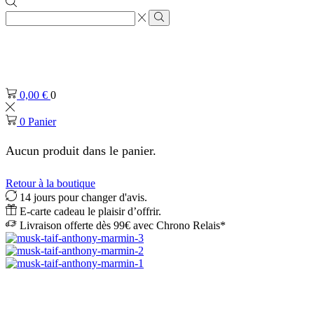
Zone
de
Rechercher
saisie
de
recherche
0,00
€
0
0
Panier
Aucun produit dans le panier.
Retour à la boutique
14 jours pour changer d'avis.
E-carte cadeau le plaisir d’offrir.
Livraison offerte dès 99€ avec Chrono Relais*