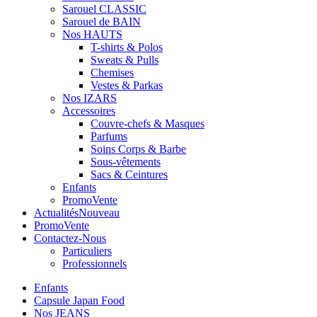
Sarouel CLASSIC
Sarouel de BAIN
Nos HAUTS
T-shirts & Polos
Sweats & Pulls
Chemises
Vestes & Parkas
Nos IZARS
Accessoires
Couvre-chefs & Masques
Parfums
Soins Corps & Barbe
Sous-vêtements
Sacs & Ceintures
Enfants
Promo
Vente
Actualités
Nouveau
Promo
Vente
Contactez-Nous
Particuliers
Professionnels
Enfants
Capsule Japan Food
Nos JEANS