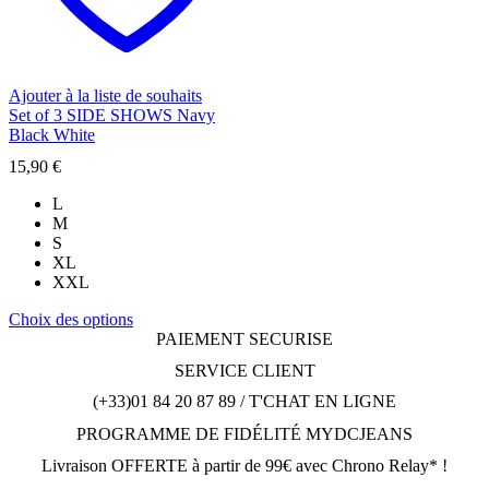
choisies
sur
la
page
du
Ajouter à la liste de souhaits
produit
Set of 3 SIDE SHOWS Navy
Black White
15,90
€
L
M
S
XL
XXL
Ce
Choix des options
produit
PAIEMENT SECURISE
a
SERVICE CLIENT
plusieurs
variations.
(+33)01 84 20 87 89 / T'CHAT EN LIGNE
Les
PROGRAMME DE FIDÉLITÉ MYDCJEANS
options
peuvent
Livraison OFFERTE à partir de 99€ avec Chrono Relay* !
être