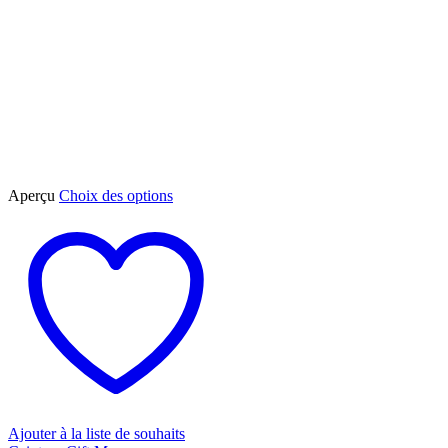
Ce
Aperçu
Choix des options
produit
a
plusieurs
variations.
Les
options
peuvent
être
choisies
sur
la
page
du
Ajouter à la liste de souhaits
produit