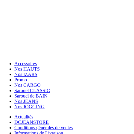
Tèl: (+33) 01.84.20.87.89
Suivez Nous
Paiement sécurisé
Facebook
Twitter
Instagram
Accessoires
Nos HAUTS
Nos IZARS
Promo
Nos CARGO
Sarouel CLASSIC
Sarouel de BAIN
Nos JEANS
Nos JOGGING
Actualités
DCJEANSTORE
Conditions générales de ventes
Informations de Livraison