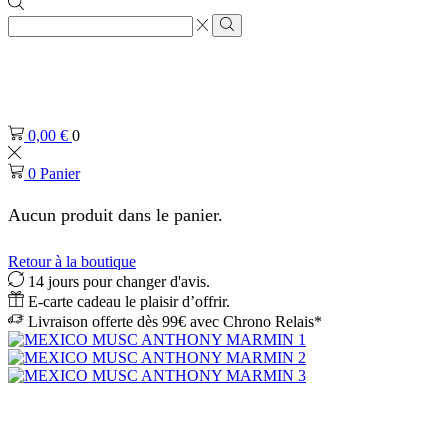
Zone
de
Rechercher
saisie
de
recherche
0,00
€
0
0
Panier
Aucun produit dans le panier.
Retour à la boutique
14 jours pour changer d'avis.
E-carte cadeau le plaisir d’offrir.
Livraison offerte dès 99€ avec Chrono Relais*