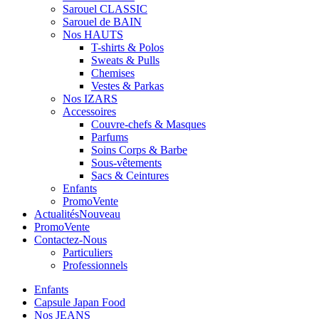
Sarouel CLASSIC
Sarouel de BAIN
Nos HAUTS
T-shirts & Polos
Sweats & Pulls
Chemises
Vestes & Parkas
Nos IZARS
Accessoires
Couvre-chefs & Masques
Parfums
Soins Corps & Barbe
Sous-vêtements
Sacs & Ceintures
Enfants
Promo
Vente
Actualités
Nouveau
Promo
Vente
Contactez-Nous
Particuliers
Professionnels
Enfants
Capsule Japan Food
Nos JEANS