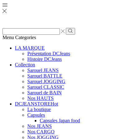
Zone
de
Rechercher
Menu
Categories
saisie
de
LA MARQUE
recherche
Présentation DCJeans
Histoire DCJeans
Collection
Sarouel JEANS
Sarouel BATTLE
Sarouel JOGGING
Sarouel CLASSIC
Sarouel de BAIN
Nos HAUTS
DCJEANSTORE
Hot
La boutique
Capsules
Capsules Japan food
Nos JEANS
Nos CARGO
Nos JOGGING