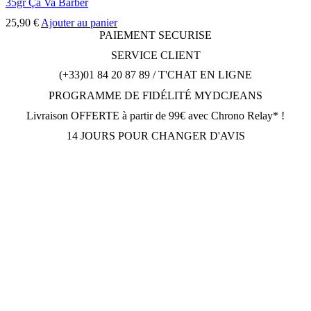
35gr Ça Va Barber
25,90
€
Ajouter au panier
PAIEMENT SECURISE
SERVICE CLIENT
(+33)01 84 20 87 89 / T'CHAT EN LIGNE
PROGRAMME DE FIDÉLITÉ MYDCJEANS
Livraison OFFERTE à partir de 99€ avec Chrono Relay* !
14 JOURS POUR CHANGER D'AVIS
DCJEANSTORE
169 avenue Gabriel Péri
92230 Gennevilliers
OUVERT Lun-Jeu: 10h30-12h30, 14h30-19h30; Dim: 11h-
19h30; Vendredi et Samedi: Fermé.