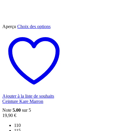
Ce
Aperçu
Choix des options
produit
a
plusieurs
variations.
Les
options
peuvent
être
choisies
sur
la
page
du
Ajouter à la liste de souhaits
produit
Ceinture Kare Marron
Note
5.00
sur 5
19,90
€
110
115