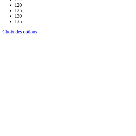
120
125
130
135
Ce
Choix des options
produit
a
plusieurs
variations.
Les
options
peuvent
être
choisies
sur
la
page
du
produit