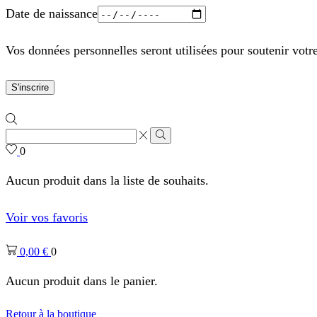
Date de naissance
Vos données personnelles seront utilisées pour soutenir votr
S'inscrire
Zone
de
Rechercher
0
saisie
de
Aucun produit dans la liste de souhaits.
recherche
Voir vos favoris
0,00
€
0
Aucun produit dans le panier.
Retour à la boutique