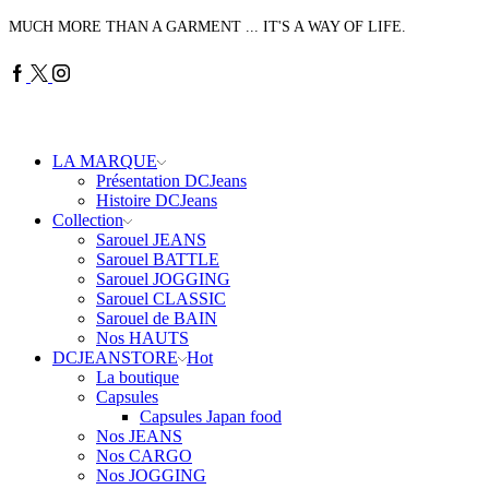
MUCH MORE THAN A GARMENT ... IT'S A WAY OF LIFE.
Facebook
Twitter
Instagram
LA MARQUE
Présentation DCJeans
Histoire DCJeans
Collection
Sarouel JEANS
Sarouel BATTLE
Sarouel JOGGING
Sarouel CLASSIC
Sarouel de BAIN
Nos HAUTS
DCJEANSTORE
Hot
La boutique
Capsules
Capsules Japan food
Nos JEANS
Nos CARGO
Nos JOGGING