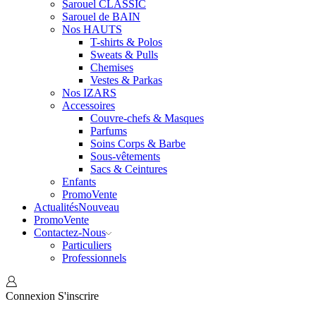
Sarouel CLASSIC
Sarouel de BAIN
Nos HAUTS
T-shirts & Polos
Sweats & Pulls
Chemises
Vestes & Parkas
Nos IZARS
Accessoires
Couvre-chefs & Masques
Parfums
Soins Corps & Barbe
Sous-vêtements
Sacs & Ceintures
Enfants
Promo
Vente
Actualités
Nouveau
Promo
Vente
Contactez-Nous
Particuliers
Professionnels
Connexion
S'inscrire