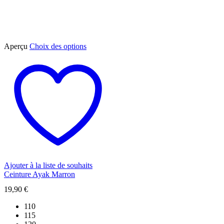
Ce
Aperçu
Choix des options
produit
a
plusieurs
variations.
Les
options
peuvent
être
choisies
sur
la
page
du
Ajouter à la liste de souhaits
produit
Ceinture Ayak Marron
19,90
€
110
115