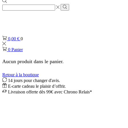
Zone
de
Rechercher
saisie
de
recherche
0,00
€
0
0
Panier
Aucun produit dans le panier.
Retour à la boutique
14 jours pour changer d'avis.
E-carte cadeau le plaisir d’offrir.
Livraison offerte dès 99€ avec Chrono Relais*