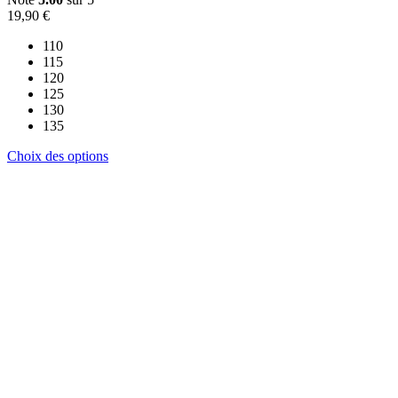
19,90
€
110
115
120
125
130
135
Ce
Choix des options
produit
a
plusieurs
variations.
Les
options
peuvent
être
choisies
sur
la
page
du
produit