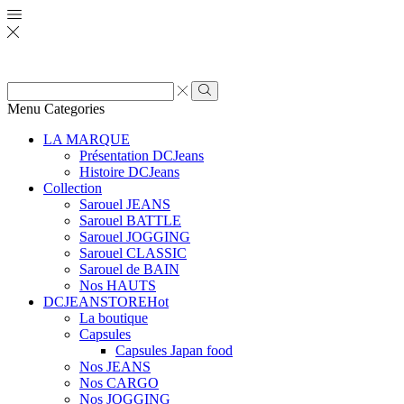
Zone
de
Rechercher
Menu
Categories
saisie
de
LA MARQUE
recherche
Présentation DCJeans
Histoire DCJeans
Collection
Sarouel JEANS
Sarouel BATTLE
Sarouel JOGGING
Sarouel CLASSIC
Sarouel de BAIN
Nos HAUTS
DCJEANSTORE
Hot
La boutique
Capsules
Capsules Japan food
Nos JEANS
Nos CARGO
Nos JOGGING