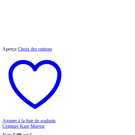
Ce
Aperçu
Choix des options
produit
a
plusieurs
variations.
Les
options
peuvent
être
choisies
sur
la
page
du
Ajouter à la liste de souhaits
produit
Ceinture Kare Marron
Note
5.00
sur 5