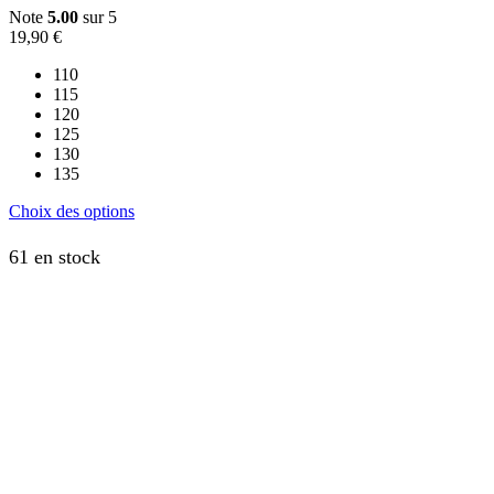
Note
5.00
sur 5
19,90
€
110
115
120
125
130
135
Ce
Choix des options
produit
a
61 en stock
plusieurs
variations.
Les
options
peuvent
être
choisies
sur
la
page
du
produit