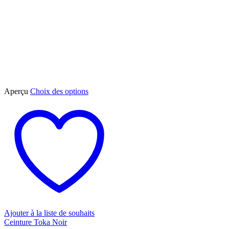
Ce
Aperçu
Choix des options
produit
a
plusieurs
variations.
Les
options
peuvent
être
choisies
sur
la
page
du
Ajouter à la liste de souhaits
produit
Ceinture Toka Noir