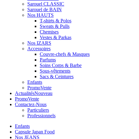
Sarouel CLASSIC
Sarouel de BAIN
Nos HAUTS
T-shirts & Polos
Sweats & Pulls
Chemises
Vestes & Parkas
Nos IZARS
Accessoires
Couvre-chefs & Masques
Parfums
Soins Corps & Barbe
Sous-vêtements
Sacs & Ceintures
Enfants
Promo
Vente
Actualités
Nouveau
Promo
Vente
Contactez-Nous
Particuliers
Professionnels
Enfants
Capsule Japan Food
Nos JEANS