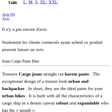
L
,
M
,
S
,
XL
,
XXL
Taille
Avis (0)
Avis
Il n'y a pas encore d'avis.
Seulement les clients connectés ayant acheté ce produit
peuvent laisser un avis.
Jeans Cargo Pants Blue
Trousers
Cargo jeans
straight cut
harem pants
. The
exceptional design of a trouser look
urban and
backpacker
. In short, they are the ideal pants for your
urban hikes
. It is built with all the characteristics of a
cargo ship in a denim canvas
robust
and
expandable
who
has the « mouth ».