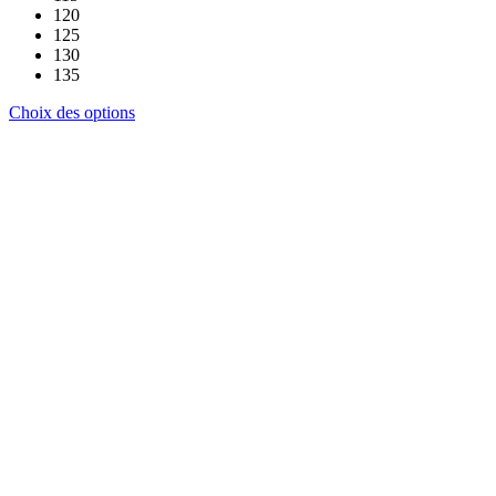
120
125
130
135
Ce
Choix des options
produit
a
plusieurs
variations.
Les
options
peuvent
être
choisies
sur
la
page
du
produit