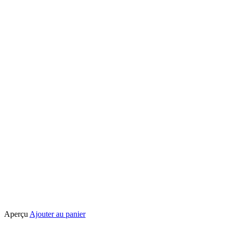
sur
la
page
du
produit
Aperçu
Ajouter au panier