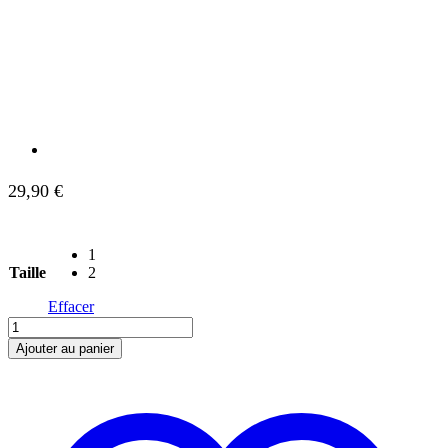
29,90
€
1
Taille
2
Effacer
quantité
de
Ajouter au panier
Bob
Safari
Kaki