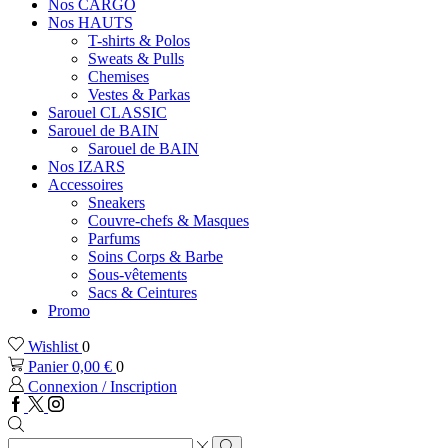
Nos CARGO
Nos HAUTS
T-shirts & Polos
Sweats & Pulls
Chemises
Vestes & Parkas
Sarouel CLASSIC
Sarouel de BAIN
Sarouel de BAIN
Nos IZARS
Accessoires
Sneakers
Couvre-chefs & Masques
Parfums
Soins Corps & Barbe
Sous-vêtements
Sacs & Ceintures
Promo
Wishlist
0
Panier
0,00
€
0
Connexion / Inscription
Facebook
Twitter
Instagram
Zone