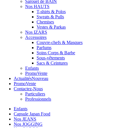
Sarouel de BAIN
Nos HAUTS
T-shirts & Polos
Sweats & Pulls
Chemises
Vestes & Parkas
Nos IZARS
Accessoires
Couvre-chefs & Masques
Parfums
Soins Corps & Barbe
Sous-vêtements
Sacs & Ceintures
Enfants
Promo
Vente
Actualités
Nouveau
Promo
Vente
Contactez-Nous
Particuliers
Professionnels
Enfants
Capsule Japan Food
Nos JEANS
Nos JOGGING