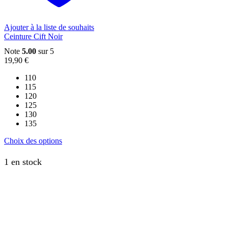
la
page
du
Ajouter à la liste de souhaits
produit
Ceinture Cift Noir
Note
5.00
sur 5
19,90
€
110
115
120
125
130
135
Ce
Choix des options
produit
a
1 en stock
plusieurs
variations.
Les
options
peuvent
être
choisies