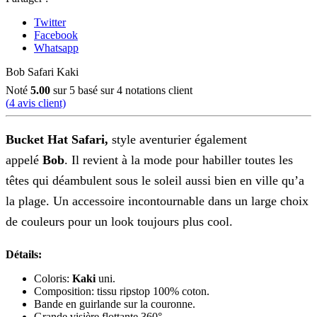
Twitter
Facebook
Whatsapp
Bob Safari Kaki
Noté
5.00
sur 5 basé sur
4
notations client
(
4
avis client)
Bucket Hat Safari,
style aventurier également
appelé
Bob
. Il revient à la mode pour habiller toutes les
têtes qui déambulent sous le soleil aussi bien en ville qu’a
la plage. Un accessoire incontournable dans un large choix
de couleurs pour un look toujours plus cool.
Détails:
Coloris:
Kaki
uni.
Composition: tissu ripstop 100% coton.
Bande en guirlande sur la couronne.
Grande visière flottante 360°.