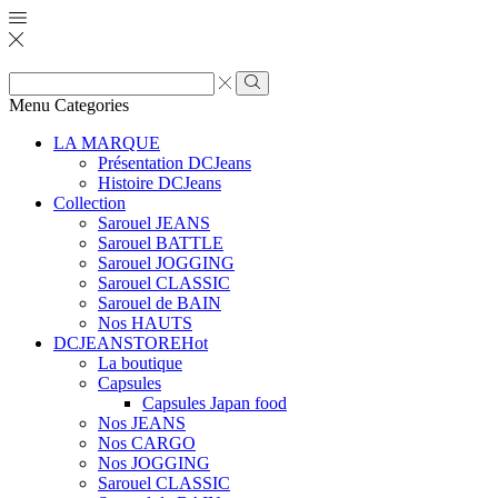
Zone
de
Rechercher
Menu
Categories
saisie
de
LA MARQUE
recherche
Présentation DCJeans
Histoire DCJeans
Collection
Sarouel JEANS
Sarouel BATTLE
Sarouel JOGGING
Sarouel CLASSIC
Sarouel de BAIN
Nos HAUTS
DCJEANSTORE
Hot
La boutique
Capsules
Capsules Japan food
Nos JEANS
Nos CARGO
Nos JOGGING
Sarouel CLASSIC