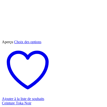
Ce
Aperçu
Choix des options
produit
a
plusieurs
variations.
Les
options
peuvent
être
choisies
sur
la
page
du
Ajouter à la liste de souhaits
produit
Ceinture Toka Noir