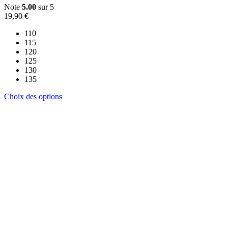
Note
5.00
sur 5
19,90
€
110
115
120
125
130
135
Ce
Choix des options
produit
a
plusieurs
variations.
Les
options
peuvent
être
choisies
sur
la
page
du
produit