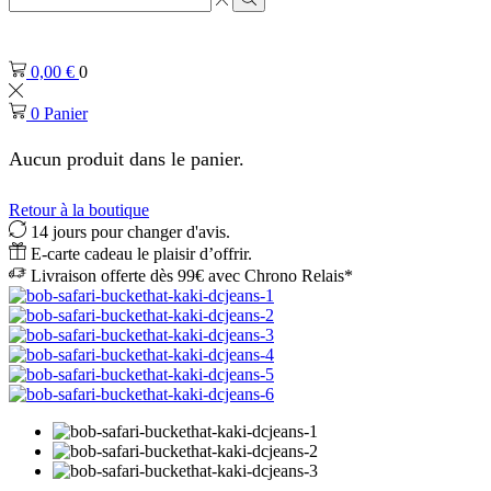
de
Rechercher
saisie
de
0,00
€
0
recherche
0
Panier
Aucun produit dans le panier.
Retour à la boutique
14 jours pour changer d'avis.
E-carte cadeau le plaisir d’offrir.
Livraison offerte dès 99€ avec Chrono Relais*