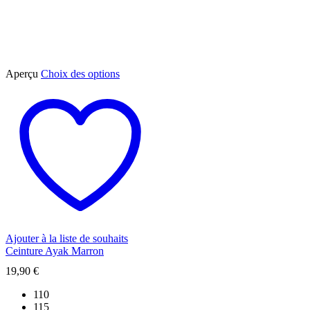
Ce
Aperçu
Choix des options
produit
a
plusieurs
variations.
Les
options
peuvent
être
choisies
sur
la
page
du
Ajouter à la liste de souhaits
produit
Ceinture Ayak Marron
19,90
€
110
115