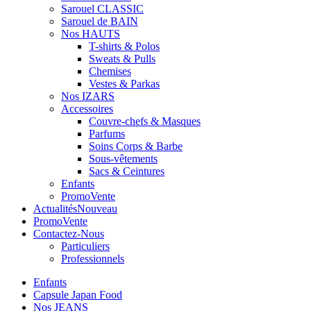
Sarouel CLASSIC
Sarouel de BAIN
Nos HAUTS
T-shirts & Polos
Sweats & Pulls
Chemises
Vestes & Parkas
Nos IZARS
Accessoires
Couvre-chefs & Masques
Parfums
Soins Corps & Barbe
Sous-vêtements
Sacs & Ceintures
Enfants
Promo
Vente
Actualités
Nouveau
Promo
Vente
Contactez-Nous
Particuliers
Professionnels
Enfants
Capsule Japan Food
Nos JEANS