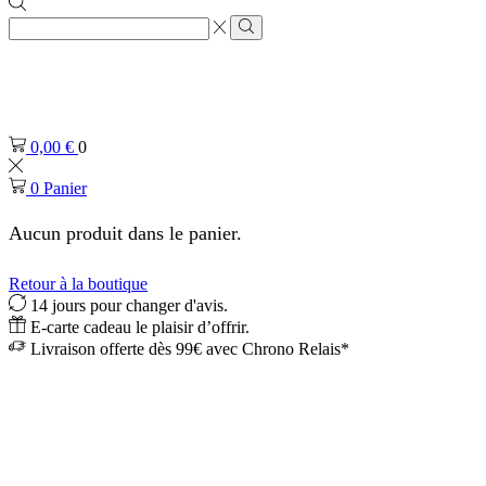
Zone
de
Rechercher
saisie
de
recherche
0,00
€
0
0
Panier
Aucun produit dans le panier.
Retour à la boutique
14 jours pour changer d'avis.
E-carte cadeau le plaisir d’offrir.
Livraison offerte dès 99€ avec Chrono Relais*