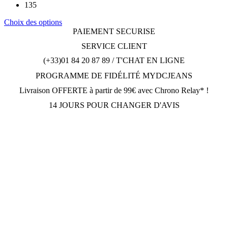
135
Ce
Choix des options
produit
PAIEMENT SECURISE
a
SERVICE CLIENT
plusieurs
variations.
(+33)01 84 20 87 89 / T'CHAT EN LIGNE
Les
PROGRAMME DE FIDÉLITÉ MYDCJEANS
options
peuvent
Livraison OFFERTE à partir de 99€ avec Chrono Relay* !
être
choisies
14 JOURS POUR CHANGER D'AVIS
sur
la
page
du
produit
DCJEANSTORE
169 avenue Gabriel Péri
92230 Gennevilliers
OUVERT Lun-Jeu: 10h30-12h30, 14h30-19h30; Dim: 11h-
19h30; Vendredi et Samedi: Fermé.