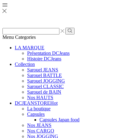
Zone
de
Rechercher
Menu
Categories
saisie
de
LA MARQUE
recherche
Présentation DCJeans
Histoire DCJeans
Collection
Sarouel JEANS
Sarouel BATTLE
Sarouel JOGGING
Sarouel CLASSIC
Sarouel de BAIN
Nos HAUTS
DCJEANSTORE
Hot
La boutique
Capsules
Capsules Japan food
Nos JEANS
Nos CARGO
Nos JOGGING