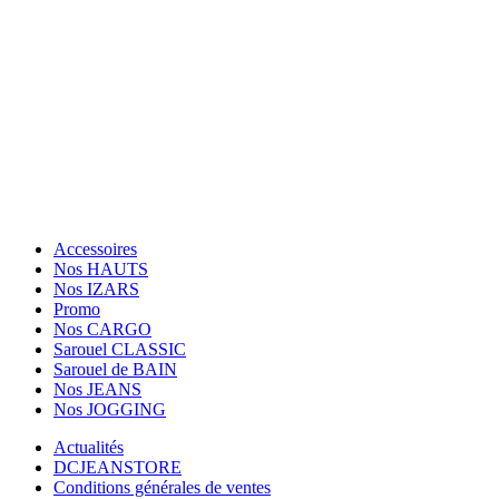
Tèl: (+33) 01.84.20.87.89
Suivez Nous
Paiement sécurisé
Facebook
Twitter
Instagram
Accessoires
Nos HAUTS
Nos IZARS
Promo
Nos CARGO
Sarouel CLASSIC
Sarouel de BAIN
Nos JEANS
Nos JOGGING
Actualités
DCJEANSTORE
Conditions générales de ventes