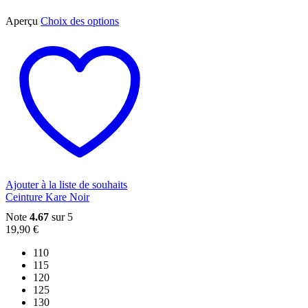
Ce
Aperçu
Choix des options
produit
a
plusieurs
variations.
Les
options
peuvent
être
choisies
sur
la
page
du
Ajouter à la liste de souhaits
produit
Ceinture Kare Noir
Note
4.67
sur 5
19,90
€
110
115
120
125
130