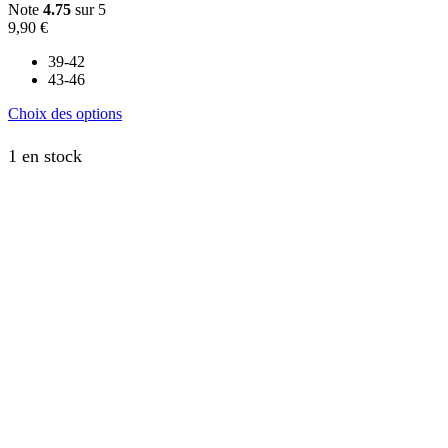
Note
4.75
sur 5
9,90
€
39-42
43-46
Ce
Choix des options
produit
a
1 en stock
plusieurs
variations.
Les
options
peuvent
être
choisies
sur
la
page
du
produit