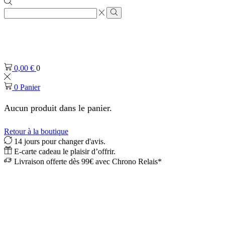
Zone
de
Rechercher
saisie
de
recherche
0,00
€
0
0
Panier
Aucun produit dans le panier.
Retour à la boutique
14 jours pour changer d'avis.
E-carte cadeau le plaisir d’offrir.
Livraison offerte dès 99€ avec Chrono Relais*