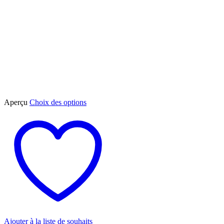
Ce
Aperçu
Choix des options
produit
a
plusieurs
variations.
Les
options
peuvent
être
choisies
sur
la
page
du
Ajouter à la liste de souhaits