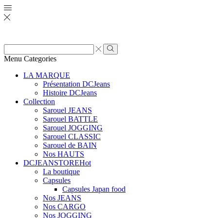
Zone
de
Rechercher
Menu
Categories
saisie
de
LA MARQUE
recherche
Présentation DCJeans
Histoire DCJeans
Collection
Sarouel JEANS
Sarouel BATTLE
Sarouel JOGGING
Sarouel CLASSIC
Sarouel de BAIN
Nos HAUTS
DCJEANSTORE
Hot
La boutique
Capsules
Capsules Japan food
Nos JEANS
Nos CARGO
Nos JOGGING