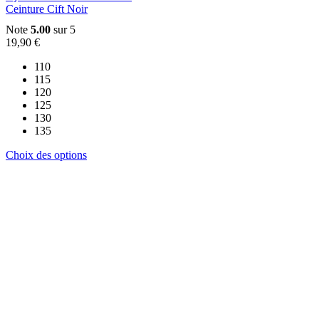
produit
Ceinture Cift Noir
Note
5.00
sur 5
19,90
€
110
115
120
125
130
135
Ce
Choix des options
produit
a
plusieurs
variations.
Les
options
peuvent
être
choisies
sur
la
page