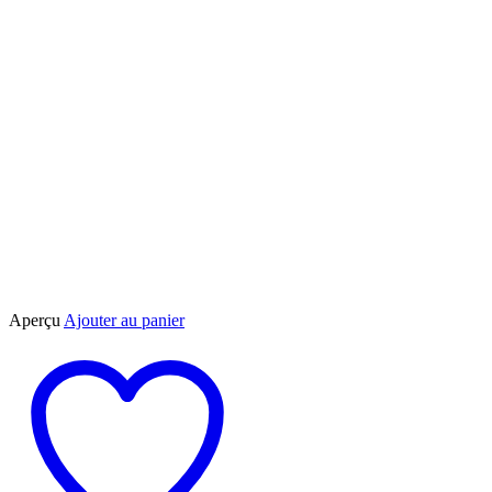
du
produit
Aperçu
Ajouter au panier