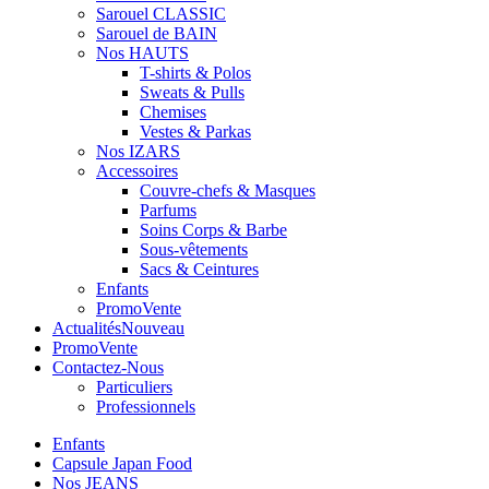
Sarouel CLASSIC
Sarouel de BAIN
Nos HAUTS
T-shirts & Polos
Sweats & Pulls
Chemises
Vestes & Parkas
Nos IZARS
Accessoires
Couvre-chefs & Masques
Parfums
Soins Corps & Barbe
Sous-vêtements
Sacs & Ceintures
Enfants
Promo
Vente
Actualités
Nouveau
Promo
Vente
Contactez-Nous
Particuliers
Professionnels
Enfants
Capsule Japan Food
Nos JEANS