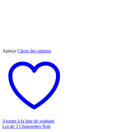
Ce
Aperçu
Choix des options
produit
a
plusieurs
variations.
Les
options
peuvent
être
choisies
sur
la
page
du
Ajouter à la liste de souhaits
produit
Lot de 3 Chaussettes Noir