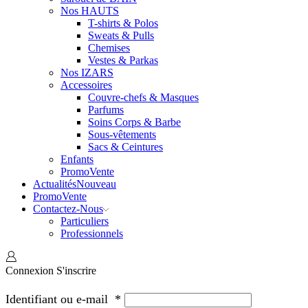
Nos HAUTS
T-shirts & Polos
Sweats & Pulls
Chemises
Vestes & Parkas
Nos IZARS
Accessoires
Couvre-chefs & Masques
Parfums
Soins Corps & Barbe
Sous-vêtements
Sacs & Ceintures
Enfants
Promo
Vente
Actualités
Nouveau
Promo
Vente
Contactez-Nous
Particuliers
Professionnels
Connexion
S'inscrire
Identifiant ou e-mail
*