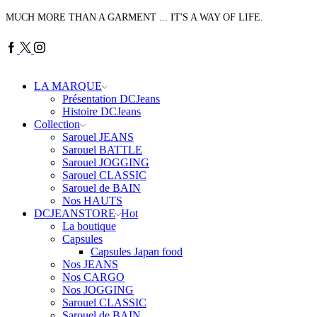
MUCH MORE THAN A GARMENT ... IT'S A WAY OF LIFE.
Facebook
Twitter
Instagram
LA MARQUE
Présentation DCJeans
Histoire DCJeans
Collection
Sarouel JEANS
Sarouel BATTLE
Sarouel JOGGING
Sarouel CLASSIC
Sarouel de BAIN
Nos HAUTS
DCJEANSTORE
Hot
La boutique
Capsules
Capsules Japan food
Nos JEANS
Nos CARGO
Nos JOGGING
Sarouel CLASSIC
Sarouel de BAIN