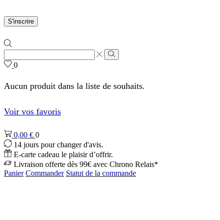
S'inscrire
Zone
de
Rechercher
0
saisie
de
Aucun produit dans la liste de souhaits.
recherche
Voir vos favoris
0,00
€
0
14 jours pour changer d'avis.
E-carte cadeau le plaisir d’offrir.
Livraison offerte dès 99€ avec Chrono Relais*
Panier
Commander
Statut de la commande