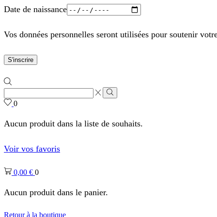
Date de naissance
Vos données personnelles seront utilisées pour soutenir votr
S'inscrire
Zone
de
Rechercher
0
saisie
de
Aucun produit dans la liste de souhaits.
recherche
Voir vos favoris
0,00
€
0
Aucun produit dans le panier.
Retour à la boutique