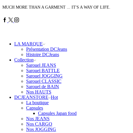
MUCH MORE THAN A GARMENT ... IT'S A WAY OF LIFE.
Facebook
Twitter
Instagram
LA MARQUE
Présentation DCJeans
Histoire DCJeans
Collection
Sarouel JEANS
Sarouel BATTLE
Sarouel JOGGING
Sarouel CLASSIC
Sarouel de BAIN
Nos HAUTS
DCJEANSTORE
Hot
La boutique
Capsules
Capsules Japan food
Nos JEANS
Nos CARGO
Nos JOGGING