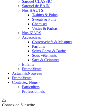
Sarouel CLASSIC
Sarouel de BAIN
Nos HAUTS
T-shirts & Polos
Sweats & Pulls
Chemises
Vestes & Parkas
Nos IZARS
Accessoires
Couvre-chefs & Masques
Parfums
Soins Corps & Barbe
Sous-vêtements
Sacs & Ceintures
Enfants
Promo
Vente
Actualités
Nouveau
Promo
Vente
Contactez-Nous
Particuliers
Professionnels
Connexion
S'inscrire